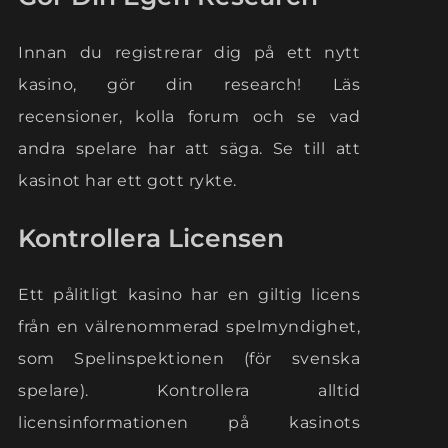
Innan du registrerar dig på ett nytt
kasino, gör din research! Läs
recensioner, kolla forum och se vad
andra spelare har att säga. Se till att
kasinot har ett gott rykte.
Kontrollera Licensen
Ett pålitligt kasino har en giltig licens
från en välrenommerad spelmyndighet,
som Spelinspektionen (för svenska
spelare). Kontrollera alltid
licensinformationen på kasinots