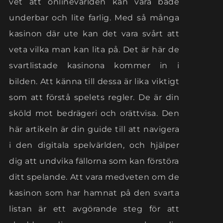
vet att onlinevärlden kan vara både
underbar och lite farlig. Med så många
kasinon där ute kan det vara svårt att
veta vilka man kan lita på. Det är här de
svartlistade kasinona kommer in i
bilden. Att känna till dessa är lika viktigt
som att förstå spelets regler. De är din
sköld mot bedrägeri och orättvisa. Den
här artikeln är din guide till att navigera
i den digitala spelvärlden, och hjälper
dig att undvika fällorna som kan förstöra
ditt spelande. Att vara medveten om de
kasinon som har hamnat på den svarta
listan är ett avgörande steg för att