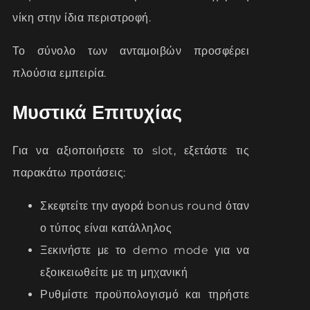
νίκη στην ίδια περιστροφή.
Το σύνολο των ανταμοιβών προσφέρει
πλούσια εμπειρία.
Μυστικά Επιτυχίας
Για να αξιοποιήσετε το slot, εξετάστε τις
παρακάτω προτάσεις:
Σκεφτείτε την αγορά bonus round όταν
ο τύπος είναι κατάλληλος
Ξεκινήστε με το demo mode για να
εξοικειωθείτε με τη μηχανική
Ρυθμίστε προϋπολογισμό και τηρήστε