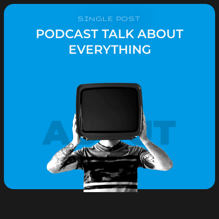
SINGLE POST
PODCAST TALK ABOUT
EVERYTHING
ABOUT