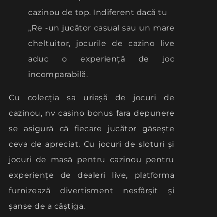
cazinou de top. Indiferent dacă tu
„Re -un jucător casual sau un mare
cheltuitor, jocurile de cazino live
aduc o experiență de joc
incomparabilă.
Cu colecția sa uriașă de jocuri de
cazinou, nv casino bonus fara depunere
se asigură că fiecare jucător găsește
ceva de apreciat. Cu jocuri de sloturi și
jocuri de masă pentru cazinou pentru
experiențe de dealeri live, platforma
furnizează divertisment nesfârșit și
șanse de a câștiga.