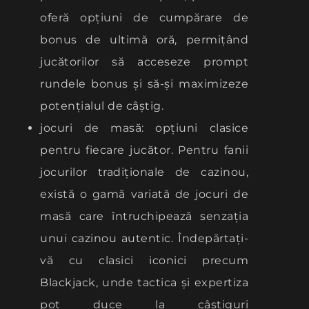
oferă opțiuni de cumpărare de
bonus de ultimă oră, permițând
jucătorilor să acceseze prompt
rundele bonus și să-și maximizeze
potențialul de câștig.
jocuri de masă: opțiuni clasice
pentru fiecare jucător. Pentru fanii
jocurilor tradiționale de cazinou,
există o gamă variată de jocuri de
masă care întruchipează senzația
unui cazinou autentic. Îndepărtați-
vă cu clasici iconici precum
Blackjack, unde tactica și expertiza
pot duce la câștiguri