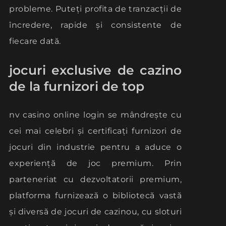
probleme. Puteți profita de tranzacții de
încredere, rapide și consistente de
fiecare dată.
jocuri exclusive de cazino
de la furnizori de top
nv casino online login se mândrește cu
cei mai celebri și certificați furnizori de
jocuri din industrie pentru a aduce o
experiență de joc premium. Prin
parteneriat cu dezvoltatorii premium,
platforma furnizează o bibliotecă vastă
și diversă de jocuri de cazinou, cu sloturi