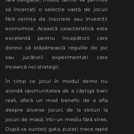
să încercați o selecție vastă de jocuri
fără cerința de înscriere sau investiții
economice. Această caracteristică este
excelentă pentru începătorii care
doresc să stăpânească regulile de joc
sau jucătorii experimentați care
încearcă noi strategii.
În timp ce jocul în modul demo nu
acordă oportunitatea de a câștiga bani
reali, oferă un mod benefic de a afla
despre diverse jocuri, de la sloturi la
jocuri de masă, într-un mediu fără stres.
După ce sunteți gata, puteți trece rapid