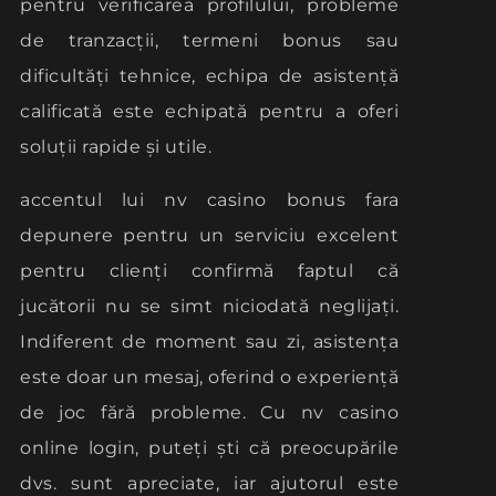
pentru verificarea profilului, probleme
de tranzacții, termeni bonus sau
dificultăți tehnice, echipa de asistență
calificată este echipată pentru a oferi
soluții rapide și utile.
accentul lui nv casino bonus fara
depunere pentru un serviciu excelent
pentru clienți confirmă faptul că
jucătorii nu se simt niciodată neglijați.
Indiferent de moment sau zi, asistența
este doar un mesaj, oferind o experiență
de joc fără probleme. Cu nv casino
online login, puteți ști că preocupările
dvs. sunt apreciate, iar ajutorul este