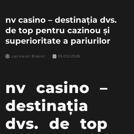
nv casino – destinația dvs.
de top pentru cazinou și
superioritate a pariurilor
Jackson Baker
05/02/2026
nv casino –
destinația
dvs. de top