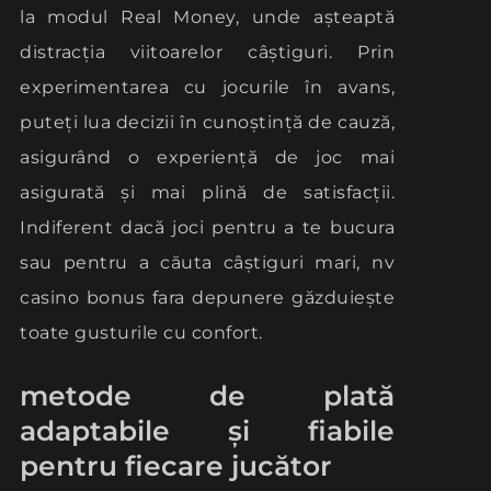
la modul Real Money, unde așteaptă
distracția viitoarelor câștiguri. Prin
experimentarea cu jocurile în avans,
puteți lua decizii în cunoștință de cauză,
asigurând o experiență de joc mai
asigurată și mai plină de satisfacții.
Indiferent dacă joci pentru a te bucura
sau pentru a căuta câștiguri mari, nv
casino bonus fara depunere găzduiește
toate gusturile cu confort.
metode de plată
adaptabile și fiabile
pentru fiecare jucător