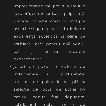
impresionante sau pot rula zarurile
la ruletă, cu mecanica sa palpitantă.
Fiecare joc este creat cu imagini
ascuțite și gameplay fluid, oferind o
experiență autentică și plină de
satisfacții atât pentru noii veniți,
cât și pentru jucătorii
experimentați.
jocuri de poker: o fuziune de
îndemânare și oportunitate.
Iubitorii de poker le va plăcea
selecția de jocuri de poker nv
casino bonus fara depunere,
satisfăcând toate tipurile de