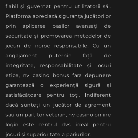
fiabil și guvernat pentru utilizatorii săi.
Platforma apreciază siguranța jucătorilor
prin aplicarea pașilor avansați de
securitate și promovarea metodelor de
jocuri de noroc responsabile. Cu un
angajament puternic față de
integritate, responsabilitate și jocuri
etice, nv casino bonus fara depunere
garantează o experiență sigură și
satisfăcătoare pentru toți. Indiferent
dacă sunteți un jucător de agrement
sau un partitor veteran, nv casino online
login este centrul dvs. ideal pentru
jocuri și superioritate a pariurilor.