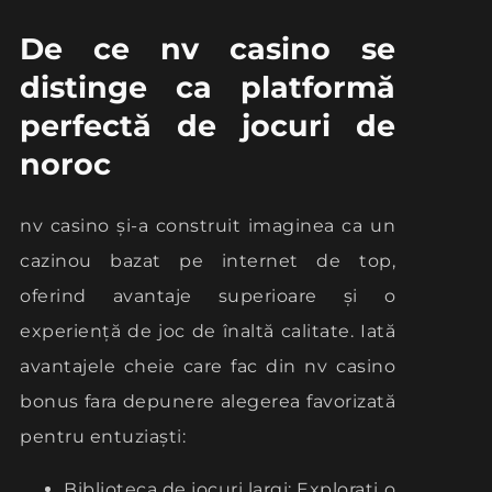
De ce nv casino se
distinge ca platformă
perfectă de jocuri de
noroc
nv casino și-a construit imaginea ca un
cazinou bazat pe internet de top,
oferind avantaje superioare și o
experiență de joc de înaltă calitate. Iată
avantajele cheie care fac din nv casino
bonus fara depunere alegerea favorizată
pentru entuziaști:
Biblioteca de jocuri largi: Explorați o