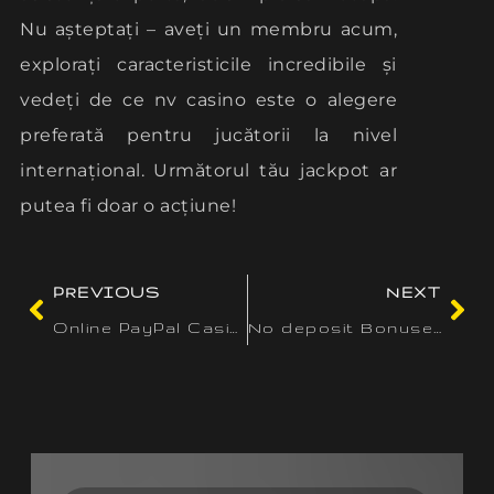
Nu așteptați – aveți un membru acum,
explorați caracteristicile incredibile și
vedeți de ce nv casino este o alegere
preferată pentru jucătorii la nivel
internațional. Următorul tău jackpot ar
putea fi doar o acțiune!
PREVIOUS
NEXT
Online PayPal Casinos: A Secure and Practical Means to Wager Online
No deposit Bonuses 2026 best 100 percent free local casino incentives