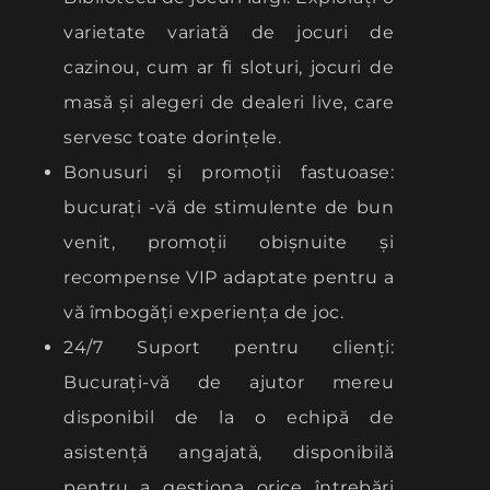
varietate variată de jocuri de
cazinou, cum ar fi sloturi, jocuri de
masă și alegeri de dealeri live, care
servesc toate dorințele.
Bonusuri și promoții fastuoase:
bucurați -vă de stimulente de bun
venit, promoții obișnuite și
recompense VIP adaptate pentru a
vă îmbogăți experiența de joc.
24/7 Suport pentru clienți:
Bucurați-vă de ajutor mereu
disponibil de la o echipă de
asistență angajată, disponibilă
pentru a gestiona orice întrebări