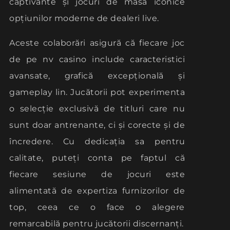
captivante și jocuri de masă iconice
opțiunilor moderne de dealeri live.
Aceste colaborări asigură că fiecare joc
de pe nv casino include caracteristici
avansate, grafică excepțională și
gameplay lin. Jucătorii pot experimenta
o selecție exclusivă de titluri care nu
sunt doar antrenante, ci și corecte și de
încredere. Cu dedicația sa pentru
calitate, puteți conta pe faptul că
fiecare sesiune de jocuri este
alimentată de expertiza furnizorilor de
top, ceea ce o face o alegere
remarcabilă pentru jucătorii discernanți.