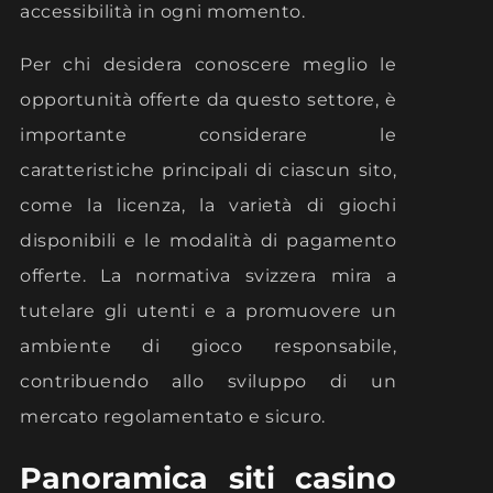
accessibilità in ogni momento.
Per chi desidera conoscere meglio le
opportunità offerte da questo settore, è
importante considerare le
caratteristiche principali di ciascun sito,
come la licenza, la varietà di giochi
disponibili e le modalità di pagamento
offerte. La normativa svizzera mira a
tutelare gli utenti e a promuovere un
ambiente di gioco responsabile,
contribuendo allo sviluppo di un
mercato regolamentato e sicuro.
Panoramica siti casino