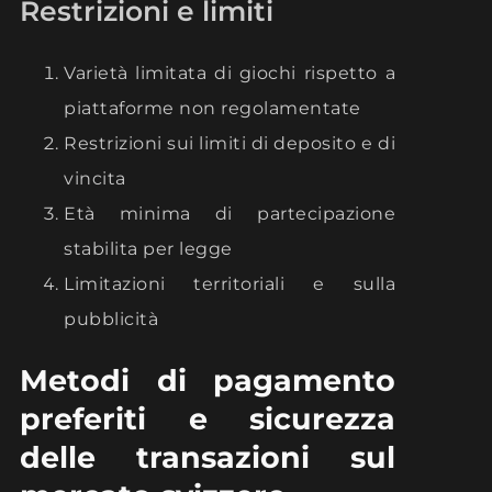
Restrizioni e limiti
Varietà limitata di giochi rispetto a
piattaforme non regolamentate
Restrizioni sui limiti di deposito e di
vincita
Età minima di partecipazione
stabilita per legge
Limitazioni territoriali e sulla
pubblicità
Metodi di pagamento
preferiti e sicurezza
delle transazioni sul