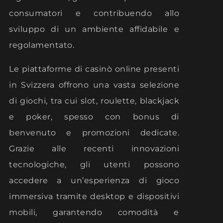
consumatori e contribuendo allo
sviluppo di un ambiente affidabile e
regolamentato.
Le piattaforme di casinò online presenti
in Svizzera offrono una vasta selezione
di giochi, tra cui slot, roulette, blackjack
e poker, spesso con bonus di
benvenuto e promozioni dedicate.
Grazie alle recenti innovazioni
tecnologiche, gli utenti possono
accedere a un’esperienza di gioco
immersiva tramite desktop e dispositivi
mobili, garantendo comodità e