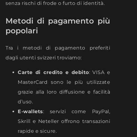
senza rischi di frode o furto di identità.
Metodi di pagamento più
popolari
Tra i metodi di pagamento preferiti
dagli utenti svizzeri troviamo:
Carte di credito e debito
: VISA e
MasterCard sono le più utilizzate
grazie alla loro diffusione e facilità
d’uso.
E-wallets
: servizi come PayPal,
Skrill e Neteller offrono transazioni
rapide e sicure.