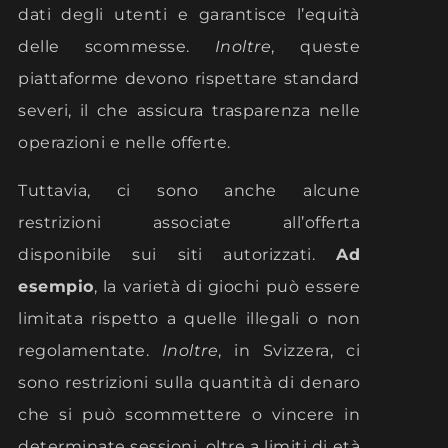
dati degli utenti e garantisce l’equità
delle scommesse.
Inoltre
, queste
piattaforme devono rispettare standard
severi, il che assicura trasparenza nelle
operazioni e nelle offerte.
Tuttavia, ci sono anche alcune
restrizioni associate all’offerta
disponibile sui siti autorizzati.
Ad
esempio
, la varietà di giochi può essere
limitata rispetto a quelle illegali o non
regolamentate.
Inoltre
, in Svizzera, ci
sono restrizioni sulla quantità di denaro
che si può scommettere o vincere in
determinate sessioni, oltre a limiti di età