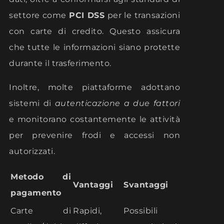
settore come
PCI DSS
per le transazioni
con carte di credito. Questo assicura
che tutte le informazioni siano protette
durante il trasferimento.
Inoltre, molte piattaforme adottano
sistemi di
autenticazione a due fattori
e monitorano costantemente le attività
per prevenire frodi e accessi non
autorizzati.
Metodo di
Vantaggi
Svantaggi
pagamento
Carte di
Rapidi,
Possibili