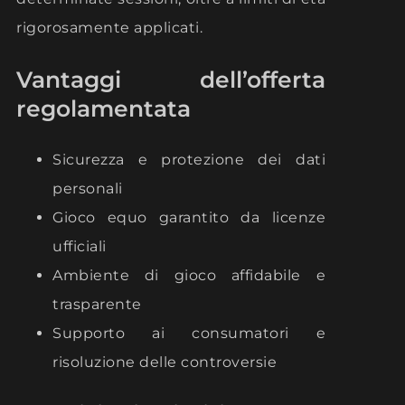
rigorosamente applicati.
Vantaggi dell’offerta
regolamentata
Sicurezza e protezione dei dati
personali
Gioco equo garantito da licenze
ufficiali
Ambiente di gioco affidabile e
trasparente
Supporto ai consumatori e
risoluzione delle controversie