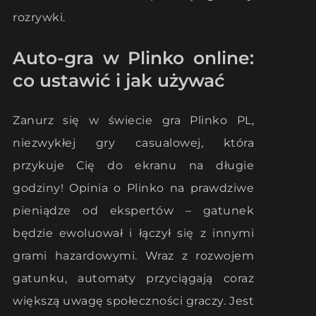
rozrywki.
Auto-gra w Plinko online:
co ustawić i jak używać
Zanurz się w świecie gra Plinko PL,
niezwykłej gry casualowej, która
przykuje Cię do ekranu na długie
godziny! Opinia o Plinko na prawdziwe
pieniądze od ekspertów – gatunek
będzie ewoluował i łączył się z innymi
grami hazardowymi. Wraz z rozwojem
gatunku, automaty przyciągają coraz
większą uwagę społeczności graczy. Jest