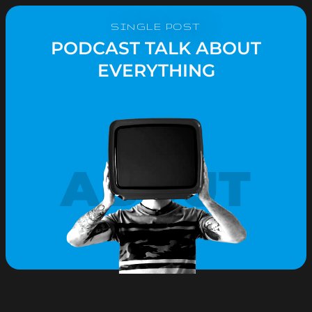
SINGLE POST
PODCAST TALK ABOUT
EVERYTHING
ABOUT