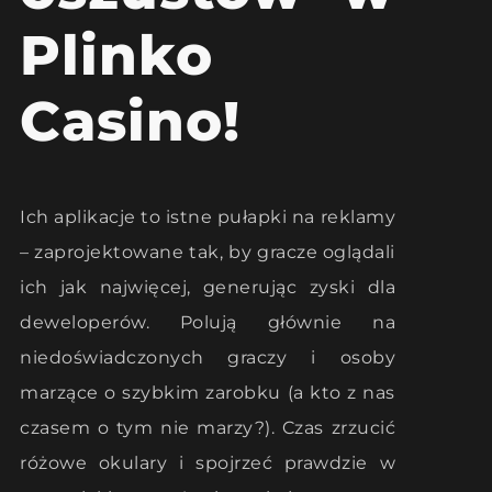
Plinko
Casino!
Ich aplikacje to istne pułapki na reklamy
– zaprojektowane tak, by gracze oglądali
ich jak najwięcej, generując zyski dla
deweloperów. Polują głównie na
niedoświadczonych graczy i osoby
marzące o szybkim zarobku (a kto z nas
czasem o tym nie marzy?). Czas zrzucić
różowe okulary i spojrzeć prawdzie w