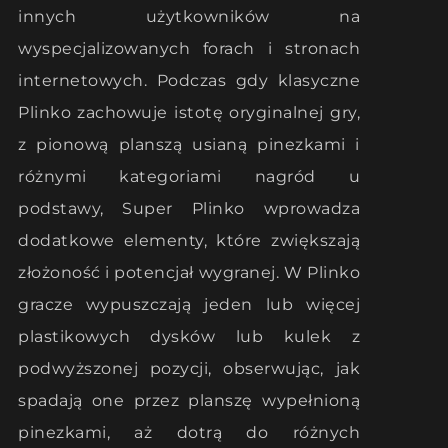
innych użytkowników na
wyspecjalizowanych forach i stronach
internetowych. Podczas gdy klasyczne
Plinko zachowuje istotę oryginalnej gry,
z pionową planszą usianą pinezkami i
różnymi kategoriami nagród u
podstawy, Super Plinko wprowadza
dodatkowe elementy, które zwiększają
złożoność i potencjał wygranej. W Plinko
gracze wypuszczają jeden lub więcej
plastikowych dysków lub kulek z
podwyższonej pozycji, obserwując, jak
spadają one przez planszę wypełnioną
pinezkami, aż dotrą do różnych