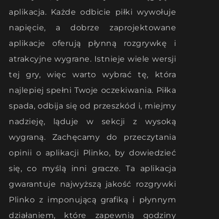
aplikacja. Każde odbicie piłki wywołuje
napięcie, a dobrze zaprojektowane
aplikacje oferują płynną rozgrywkę i
atrakcyjne wygrane. Istnieje wiele wersji
tej gry, więc warto wybrać tę, która
najlepiej spełni Twoje oczekiwania. Piłka
spada, odbija się od przeszkód i, miejmy
nadzieję, ląduje w sekcji z wysoką
wygraną. Zachęcamy do przeczytania
opinii o aplikacji Plinko, by dowiedzieć
się, co myślą inni gracze. Ta aplikacja
gwarantuje najwyższą jakość rozgrywki
Plinko z imponującą grafiką i płynnym
działaniem, które zapewnią godziny