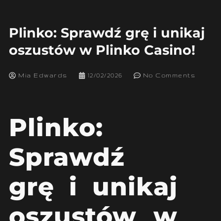
Plinko: Sprawdź grę i unikaj
oszustów w Plinko Casino!
Mia Edwards
12/02/2026
No Comments
Plinko:
Sprawdź
grę i unikaj
oszustów w