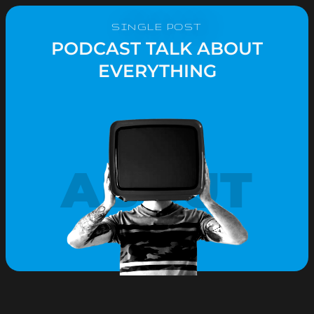
SINGLE POST
PODCAST TALK ABOUT
EVERYTHING
ABOUT