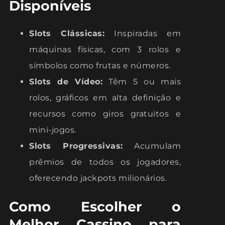
Disponíveis
Slots Clássicas:
Inspiradas em
máquinas físicas, com 3 rolos e
símbolos como frutas e números.
Slots de Vídeo:
Têm 5 ou mais
rolos, gráficos em alta definição e
recursos como giros gratuitos e
mini-jogos.
Slots Progressivas:
Acumulam
prêmios de todos os jogadores,
oferecendo jackpots milionários.
Como Escolher o
Melhor Cassino para