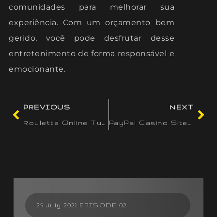
comunidades para melhorar sua
experiência. Com um orçamento bem
gerido, você pode desfrutar desse
entretenimento de forma responsável e
emocionante.
PREVIOUS
NEXT
Roulette Online Turnier: Alles, was Sie wissen müssen
PayPal Casino Sites: A Comprehensive Guide to Safe and Secure Online Gambling
25 July 2021 EPISODE 02