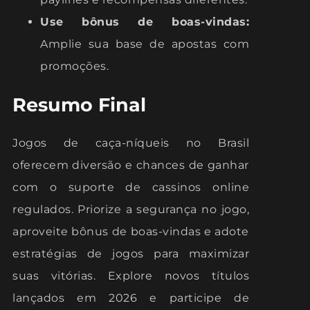
Use bônus de boas-vindas:
Amplie sua base de apostas com
promoções.
Resumo Final
Jogos de caça-níqueis no Brasil
oferecem diversão e chances de ganhar
com o suporte de cassinos online
regulados. Priorize a segurança no jogo,
aproveite bônus de boas-vindas e adote
estratégias de jogos para maximizar
suas vitórias. Explore novos títulos
lançados em 2026 e participe de