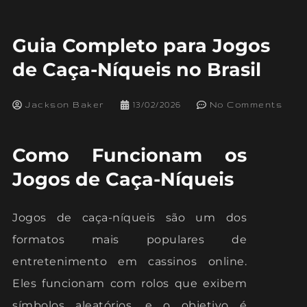
Guia Completo para Jogos
de Caça-Níqueis no Brasil
Jackson Baker
13/02/2026
No Comments
Como Funcionam os
Jogos de Caça-Níqueis
Jogos de caça-níqueis são um dos
formatos mais populares de
entretenimento em cassinos online.
Eles funcionam com rolos que exibem
símbolos aleatórios, e o objetivo é