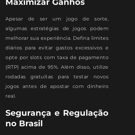
Maximizar Ganhos
Apesar de ser um jogo de sorte,
algumas estratégias de jogos podem
melhorar sua experiência. Defina limites
diários para evitar gastos excessivos e
opte por slots com taxa de pagamento
(RTP) acima de 95%. Além disso, utilize
rodadas gratuitas para testar novos
jogos antes de apostar com dinheiro
real.
Segurança e Regulação
no Brasil