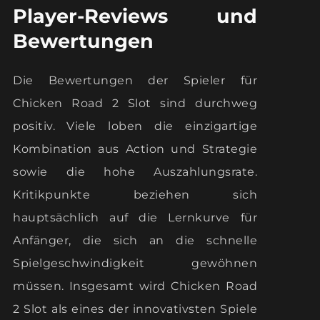
Player-Reviews und
Bewertungen
Die Bewertungen der Spieler für
Chicken Road 2 Slot sind durchweg
positiv. Viele loben die einzigartige
Kombination aus Action und Strategie
sowie die hohe Auszahlungsrate.
Kritikpunkte beziehen sich
hauptsächlich auf die Lernkurve für
Anfänger, die sich an die schnelle
Spielgeschwindigkeit gewöhnen
müssen. Insgesamt wird Chicken Road
2 Slot als eines der innovativsten Spiele