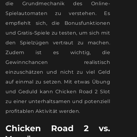
die Grundmechanik des Online-
Spielautomaten zu verstehen. Es
empfiehlt sich, die Bonusfunktionen
und Gratis-Spiele zu testen, um sich mit
den Spielzügen vertraut zu machen.
Zudem ist es wichtig, die
Gewinnchancen realistisch
einzuschätzen und nicht zu viel Geld
auf einmal zu setzen. Mit etwas Übung
und Geduld kann Chicken Road 2 Slot
zu einer unterhaltsamen und potenziell
profitablen Aktivität werden.
Chicken Road 2 vs.