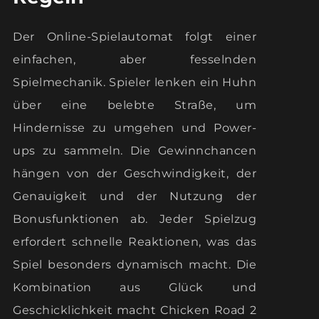
Der Online-Spielautomat folgt einer
einfachen, aber fesselnden
Spielmechanik. Spieler lenken ein Huhn
über eine belebte Straße, um
Hindernisse zu umgehen und Power-
ups zu sammeln. Die Gewinnchancen
hängen von der Geschwindigkeit, der
Genauigkeit und der Nutzung der
Bonusfunktionen ab. Jeder Spielzug
erfordert schnelle Reaktionen, was das
Spiel besonders dynamisch macht. Die
Kombination aus Glück und
Geschicklichkeit macht Chicken Road 2