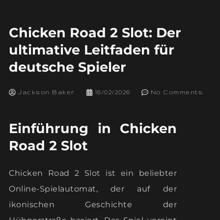
Chicken Road 2 Slot: Der
ultimative Leitfaden für
deutsche Spieler
Jackson Baker
16/02/2026
No Comments
Einführung in Chicken
Road 2 Slot
Chicken Road 2 Slot ist ein beliebter
Online-Spielautomat, der auf der
ikonischen Geschichte der