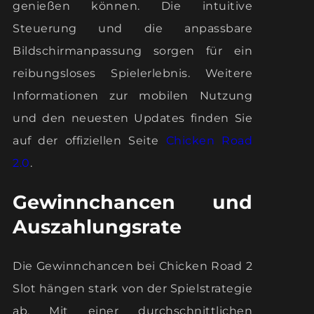
genießen können. Die intuitive
Steuerung und die anpassbare
Bildschirmanpassung sorgen für ein
reibungsloses Spielerlebnis. Weitere
Informationen zur mobilen Nutzung
und den neuesten Updates finden Sie
auf der offiziellen Seite
Chicken Road
2.0
.
Gewinnchancen und
Auszahlungsrate
Die Gewinnchancen bei Chicken Road 2
Slot hängen stark von der Spielstrategie
ab. Mit einer durchschnittlichen