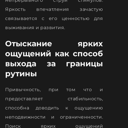
непрерывного струи стимулов.
Яркость впечатления зачастую
связывается с его ценностью для
выживания и развития.
Отыскание ярких
ощущений как способ
выхода за границы
рутины
Привычность, при том что и
предоставляет стабильность,
способна доводить к ощущению
неподвижности и ограниченности.
Поиск ярких ощущений