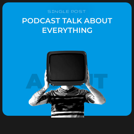
SINGLE POST
PODCAST TALK ABOUT
EVERYTHING
ABOUT