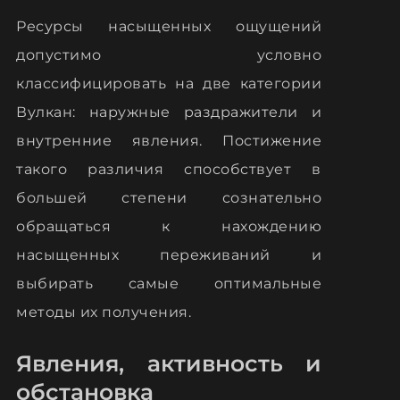
Ресурсы насыщенных ощущений
допустимо условно
классифицировать на две категории
Вулкан: наружные раздражители и
внутренние явления. Постижение
такого различия способствует в
большей степени сознательно
обращаться к нахождению
насыщенных переживаний и
выбирать самые оптимальные
методы их получения.
Явления, активность и
обстановка