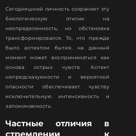
Сегодняшний личность сохраняет эту
биологическую отклик на
неопределенность, но обстановка
трансформировался. То, что прежде
было аспектом бытия, на данный
момент может восприниматься как
основа острых чувств. Аспект
непредсказуемости и вероятной
опасности обеспечивает чувству
исключительную интенсивность и
запоминаемость.
Частные отличия в
стремлении к