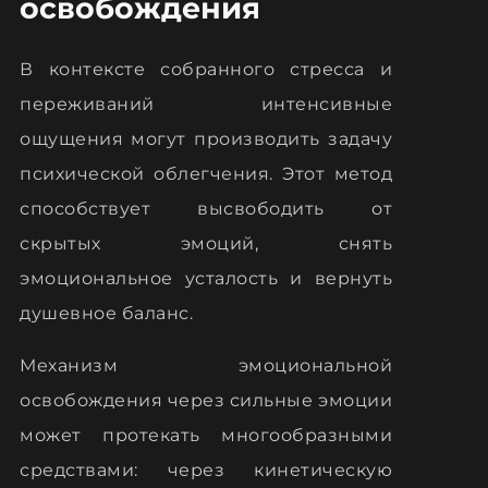
освобождения
В контексте собранного стресса и
переживаний интенсивные
ощущения могут производить задачу
психической облегчения. Этот метод
способствует высвободить от
скрытых эмоций, снять
эмоциональное усталость и вернуть
душевное баланс.
Механизм эмоциональной
освобождения через сильные эмоции
может протекать многообразными
средствами: через кинетическую