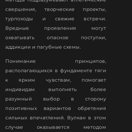
свершения, творческие проекты,
турпоходы и свежие встречи.
Вредные проявления могут
охватывать опасное поступки,
аддикции и пагубные схемы.
Понимание принципов,
располагающихся в фундаменте тяги
к ярким чувствам, помогает
индивидам выполнять более
разумный выбор в сторону
позитивных вариантов обретения
сильных впечатлений. Вулкан в этом
случае оказывается методом