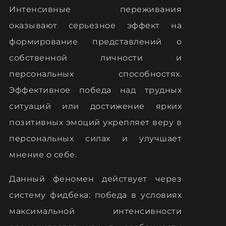
Интенсивные переживания
оказывают серьезное эффект на
формирование представлений о
собственной личности и
персональных способностях.
Эффективное победа над трудных
ситуаций или достижение ярких
позитивных эмоций укрепляет веру в
персональных силах и улучшает
мнение о себе.
Данный феномен действует через
систему фидбека: победа в условиях
максимальной интенсивности