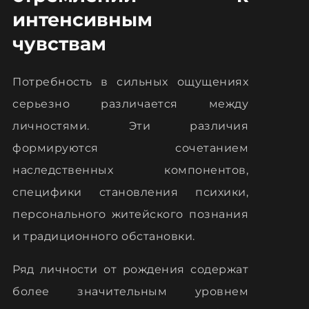
интенсивным
чувствам
Потребность в сильных ощущениях
серьезно различается между
личностями. Эти различия
формируются сочетанием
наследственных компонентов,
специфики становления психики,
персонального житейского познания
и традиционного обстановки.
Ряд личности от рождения содержат
более значительным уровнем