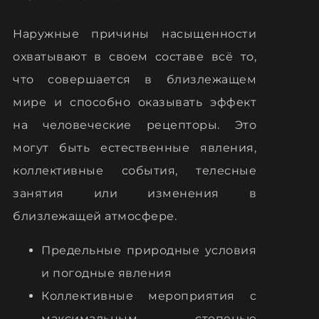
Наружные причины насыщенности
охватывают в своем составе всё то,
что совершается в близлежащем
мире и способно оказывать эффект
на человеческие рецепторы. Это
могут быть естественные явления,
коллективные события, телесные
занятия или изменения в
близлежащей атмосфере.
Предельные природные условия
и погодные явления
Коллективные мероприятия с
максимальным степенью