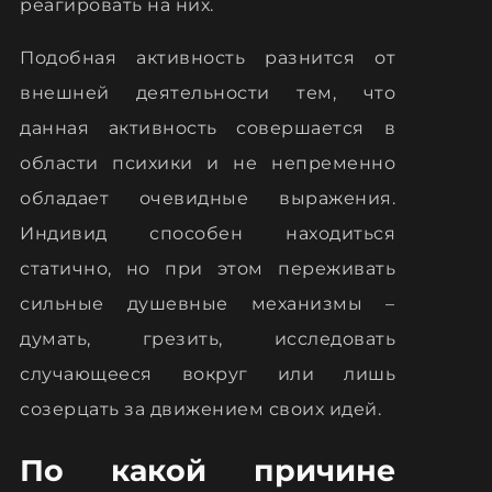
реагировать на них.
Подобная активность разнится от
внешней деятельности тем, что
данная активность совершается в
области психики и не непременно
обладает очевидные выражения.
Индивид способен находиться
статично, но при этом переживать
сильные душевные механизмы –
думать, грезить, исследовать
случающееся вокруг или лишь
созерцать за движением своих идей.
По какой причине