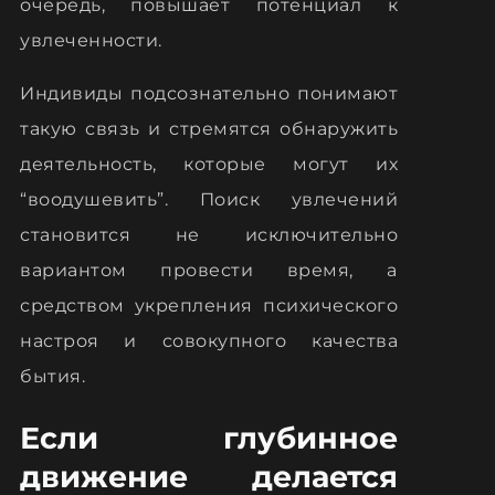
очередь, повышает потенциал к
увлеченности.
Индивиды подсознательно понимают
такую связь и стремятся обнаружить
деятельность, которые могут их
“воодушевить”. Поиск увлечений
становится не исключительно
вариантом провести время, а
средством укрепления психического
настроя и совокупного качества
бытия.
Если глубинное
движение делается