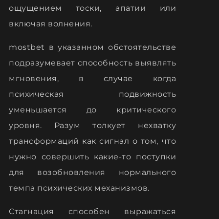
ощущением тоски, апатии или
включая волнения.
mostbet в указанном обстоятельстве
подразумевает способность выявлять
мгновения, в случае когда
психическая подвижность
уменьшается до критического
уровня. Разум толкует нехватку
трансформаций как сигнал о том, что
нужно совершить какие-то поступки
для возобновления нормального
темпа психических механизмов.
Стагнация способен выражаться