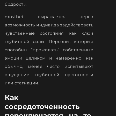
бодрости.
mostbet выражается через
возможность индивида задействовать
чувственные состояния как ключ
глубинной силы. Персоны, которые
способны “проживать” собственные
эмоции целиком и намеренно, как
обычно, менее часто испытывают
ощущение глубинной пустотности
или стагнации.
Как
сосредоточенность
переключается на то,