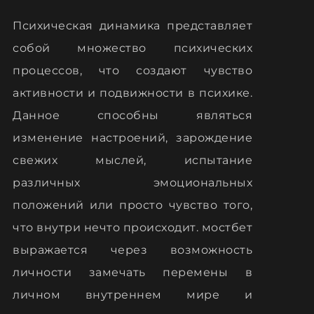
Психическая динамика представляет
собой множество психических
процессов, что создают чувство
активности и подвижности в психике.
Данное способны являться
изменение настроений, зарождение
свежих мыслей, испытание
различных эмоциональных
положений или просто чувство того,
что внутри нечто происходит. мостбет
выражается через возможность
личности замечать перемены в
личном внутреннем мире и