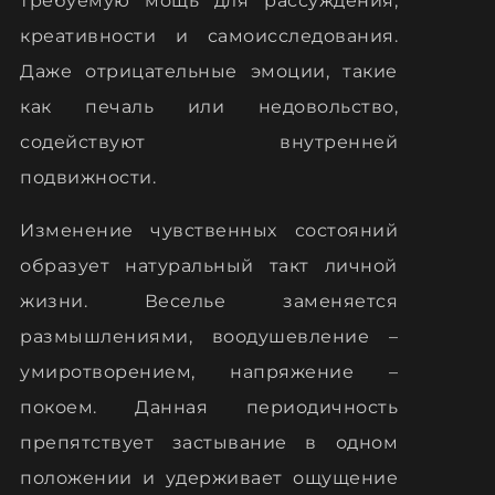
требуемую мощь для рассуждения,
креативности и самоисследования.
Даже отрицательные эмоции, такие
как печаль или недовольство,
содействуют внутренней
подвижности.
Изменение чувственных состояний
образует натуральный такт личной
жизни. Веселье заменяется
размышлениями, воодушевление –
умиротворением, напряжение –
покоем. Данная периодичность
препятствует застывание в одном
положении и удерживает ощущение