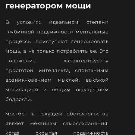
генератором мощи
В условиях идеальном степени
глубинной подвижности ментальные
процессы приступают генерировать
мощь, а не только потреблять ее. Это
положение характеризуется
простотой интеллекта, спонтанным
возникновением мыслей, высокой
мотивацией и общим ощущением
бодрости.
мостбет в текущем обстоятельстве
являет механизм самосохранения,
когда скрытая подвижность