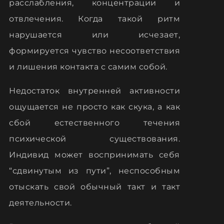
расслабления, концентрации и
отвлечения. Когда такой ритм
нарушается или исчезает,
формируется чувство несоответствия
и лишения контакта с самим собой.
Недостаток внутренней активности
ощущается не просто как скука, а как
сбой естественного течения
психической существования.
Индивид может воспринимать себя
“сдвинутым из пути”, неспособным
отыскать свой обычный такт и такт
деятельности.