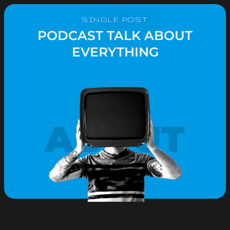
SINGLE POST
PODCAST TALK ABOUT
EVERYTHING
ABOUT