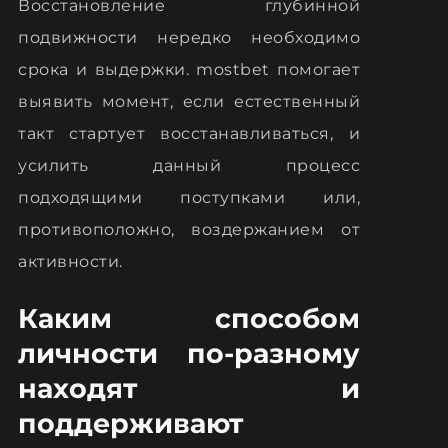
Восстановление глубинной
подвижности нередко необходимо
срока и выдержки. mostbet помогает
выявить момент, если естественный
такт стартует восстанавливаться, и
усилить данный процесс
подходящими поступками или,
противоположно, воздержанием от
активности.
Каким способом
личности по-разному
находят и
поддерживают