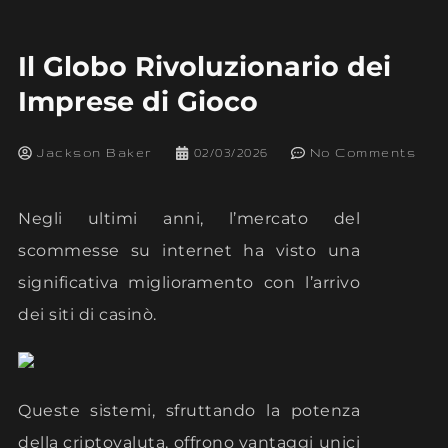
Il Globo Rivoluzionario dei
Imprese di Gioco
Jackson Baker
02/03/2026
No Comments
Negli ultimi anni, l’mercato del
scommesse su internet ha visto una
significativa miglioramento con l’arrivo
dei siti di casinò.
Queste sistemi, sfruttando la potenza
della criptovaluta, offrono vantaggi unici