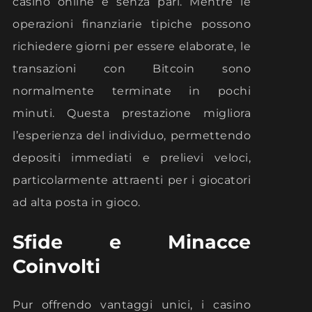
casinò online è senza pari. Mentre le
operazioni finanziarie tipiche possono
richiedere giorni per essere elaborate, le
transazioni con Bitcoin sono
normalmente terminate in pochi
minuti. Questa prestazione migliora
l’esperienza del individuo, permettendo
depositi immediati e prelievi veloci,
particolarmente attraenti per i giocatori
ad alta posta in gioco.
Sfide e Minacce
Coinvolti
Pur offrendo vantaggi unici, i casino