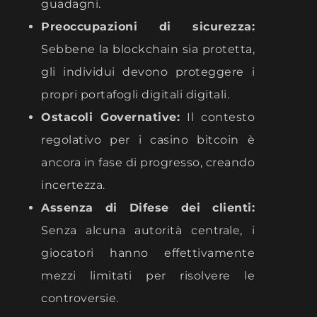
guadagni.
Preoccupazioni di sicurezza:
Sebbene la blockchain sia protetta,
gli individui devono proteggere i
propri portafogli digitali digitali.
Ostacoli Governative:
Il contesto
regolativo per i casino bitcoin è
ancora in fase di progresso, creando
incertezza.
Assenza di Difese dei clienti:
Senza alcuna autorità centrale, i
giocatori hanno effettivamente
mezzi limitati per risolvere le
controversie.