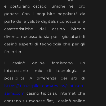
e posturano ostacoli uniche nel
loro
genere. Con il acquisire popolarità da
parte delle valute digitali, riconoscere le
caratteristiche dei casino bitcoin
diventa necessario sia per i giocatori di
casinò esperti di tecnologia che per gli
finanzieri.
I casinò online forniscono un
interessante mix di tecnologia e
possibilità. A differenza dei siti di
https://it.trustpilot.com/review/slot-non-
aams.com
casinò tipici su internet che
contano su monete fiat, i casinò online