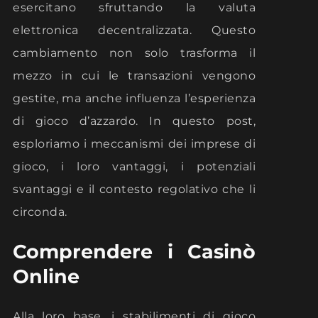
esercitano sfruttando la valuta
elettronica decentralizzata. Questo
cambiamento non solo trasforma il
mezzo in cui le transazioni vengono
gestite, ma anche influenza l’esperienza
di gioco d’azzardo. In questo post,
esploriamo i meccanismi dei imprese di
gioco, i loro vantaggi, i potenziali
svantaggi e il contesto regolativo che li
circonda.
Comprendere i Casinò
Online
Alla loro base, i stabilimenti di gioco