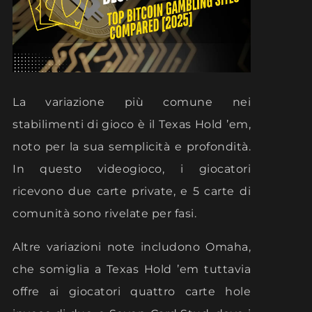
La variazione più comune nei
stabilimenti di gioco è il Texas Hold ’em,
noto per la sua semplicità e profondità.
In questo videogioco, i giocatori
ricevono due carte private, e 5 carte di
comunità sono rivelate per fasi.
Altre variazioni note includono Omaha,
che somiglia a Texas Hold ’em tuttavia
offre ai giocatori quattro carte hole