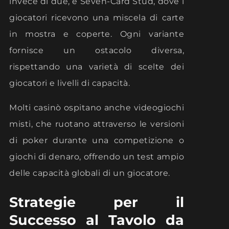
invece di due, e Seven-Card Stud, dove i
giocatori ricevono una miscela di carte
in mostra e coperte. Ogni variante
fornisce un ostacolo diversa,
rispettando una varietà di scelte dei
giocatori e livelli di capacità.
Molti casinò ospitano anche videogiochi
misti, che ruotano attraverso le versioni
di poker durante una competizione o
giochi di denaro, offrendo un test ampio
delle capacità globali di un giocatore.
Strategie per il
Successo al Tavolo da