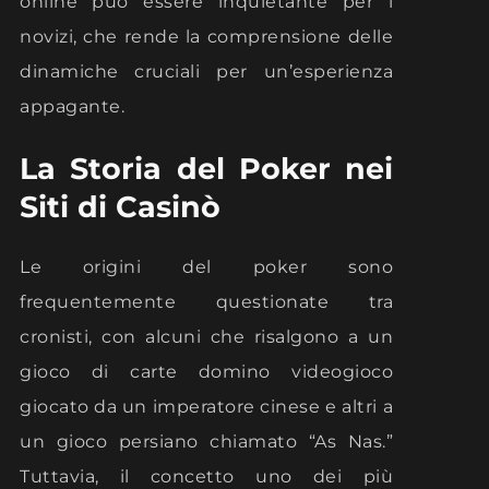
online può essere inquietante per i
novizi, che rende la comprensione delle
dinamiche cruciali per un’esperienza
appagante.
La Storia del Poker nei
Siti di Casinò
Le origini del poker sono
frequentemente questionate tra
cronisti, con alcuni che risalgono a un
gioco di carte domino videogioco
giocato da un imperatore cinese e altri a
un gioco persiano chiamato “As Nas.”
Tuttavia, il concetto uno dei più