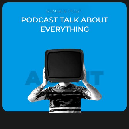
SINGLE POST
PODCAST TALK ABOUT
EVERYTHING
ABOUT