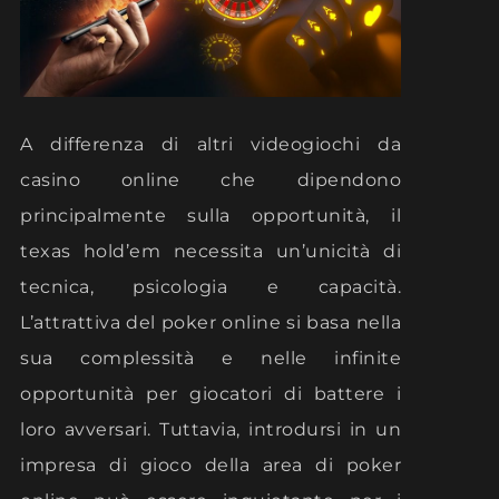
A differenza di altri videogiochi da
casino online che dipendono
principalmente sulla opportunità, il
texas hold’em necessita un’unicità di
tecnica, psicologia e capacità.
L’attrattiva del poker online si basa nella
sua complessità e nelle infinite
opportunità per giocatori di battere i
loro avversari. Tuttavia, introdursi in un
impresa di gioco della area di poker