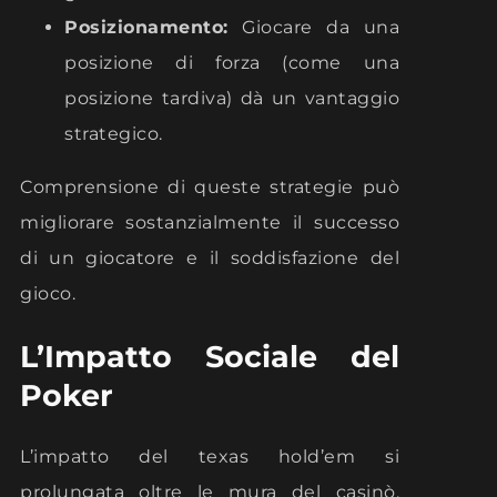
Posizionamento:
Giocare da una
posizione di forza (come una
posizione tardiva) dà un vantaggio
strategico.
Comprensione di queste strategie può
migliorare sostanzialmente il successo
di un giocatore e il soddisfazione del
gioco.
L’Impatto Sociale del
Poker
L’impatto del texas hold’em si
prolungata oltre le mura del casinò,