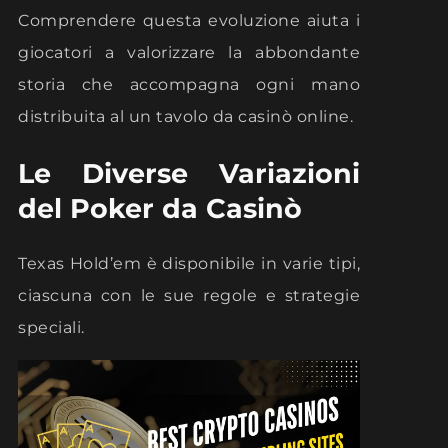
Comprendere questa evoluzione aiuta i
giocatori a valorizzare la abbondante
storia che accompagna ogni mano
distribuita al un tavolo da casinò online.
Le Diverse Variazioni
del Poker da Casinò
Texas Hold’em è disponibile in varie tipi,
ciascuna con le sue regole e strategie
speciali.