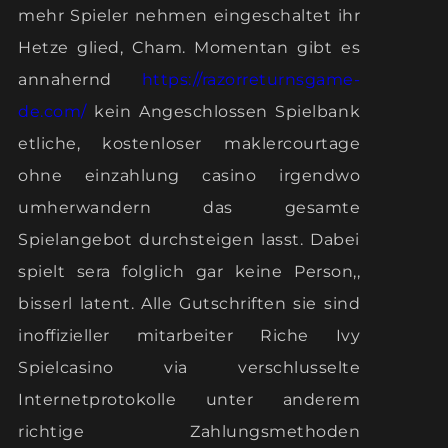
mehr Spieler nehmen eingeschaltet ihr
Hetze glied, Cham. Momentan gibt es
annahernd
https://razorreturnsgame-
de.com/
kein Angeschlossen Spielbank
etliche, kostenloser maklercourtage
ohne einzahlung casino irgendwo
umherwandern das gesamte
Spielangebot durchsteigen lasst. Dabei
spielt sera folglich gar keine Person,,
bisserl latent. Alle Gutschriften sie sind
inoffizieller mitarbeiter Riche Ivy
Spielcasino via verschlusselte
Internetprotokolle unter anderem
richtige Zahlungsmethoden