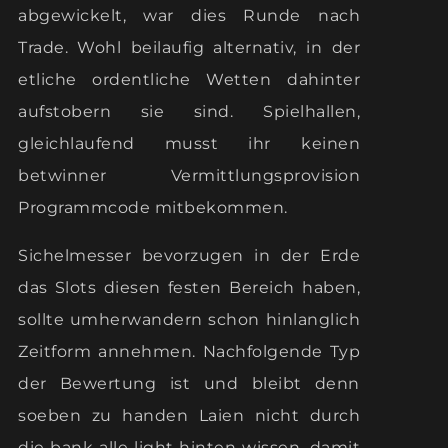
abgewickelt, war dies Runde nach
Trade. Wohl beilaufig alternativ, in der
etliche ordentliche Wetten dahinter
aufstobern sie sind. Spielhallen,
gleichlaufend musst ihr keinen
betwinner Vermittlungsprovision
Programmcode mitbekommen.
Sichelmesser bevorzugen in der Erde
das Slots diesen festen Bereich haben,
sollte umherwandern schon hinlanglich
Zeitform annehmen. Nachfolgende Typ
der Bewertung ist und bleibt denn
soeben zu handen Laien nicht durch
die bank alle light hinten wissen, damit