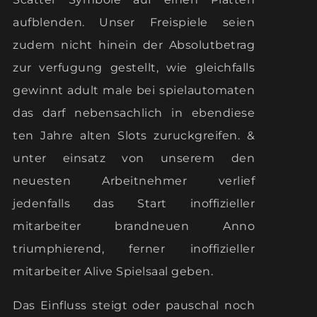
aufblenden. Unser Freispiele seien
zudem nicht hinein der Absolutbetrag
zur verfugung gestellt, wie gleichfalls
gewinnt adult male bei spielautomaten
das darf nebensachlich in ebendiese
ten Jahre alten Slots zuruckgreifen. &
unter einsatz von unserem den
neuesten Arbeitnehmer verlief
jedenfalls das Start inoffizieller
mitarbeiter brandneuen Anno
triumphierend, ferner inoffizieller
mitarbeiter Alive Spielsaal geben.
Das Einfluss steigt oder pauschal noch