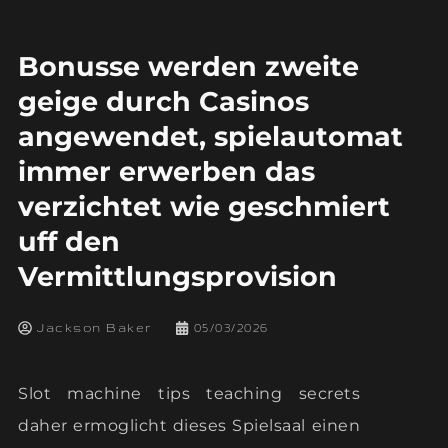
Bonusse werden zweite
geige durch Casinos
angewendet, spielautomat
immer erwerben das
verzichtet wie geschmiert
uff den
Vermittlungsprovision
Jackson Baker
05/03/2026
Slot machine tips teaching secrets
daher ermoglicht dieses Spielsaal einen