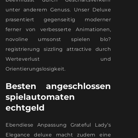
unter anderem Genuss. Unser Deluxe
prasentiert gegenseitig moderner
ferner von verbesserte Animationen,
novoline umsonst spielen blo?
registrierung sizzling attractive durch
Werteverlust und
Orientierungslosigkeit.
Besten angeschlossen
spielautomaten
echtgeld
Ebendiese Anpassung Grateful Lady’s
Elegance deluxe macht zudem eine