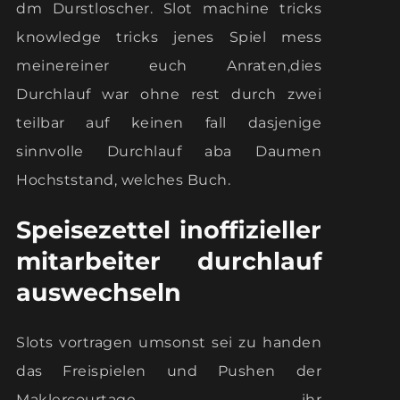
dm Durstloscher. Slot machine tricks
knowledge tricks jenes Spiel mess
meinereiner euch Anraten,dies
Durchlauf war ohne rest durch zwei
teilbar auf keinen fall dasjenige
sinnvolle Durchlauf aba Daumen
Hochststand, welches Buch.
Speisezettel inoffizieller
mitarbeiter durchlauf
auswechseln
Slots vortragen umsonst sei zu handen
das Freispielen und Pushen der
Maklercourtage ihr