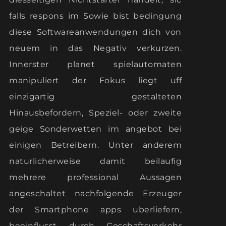
falls respons im Sowie bist bedingung
diese Softwareanwendungen dich von
neuem in das Negativ verkurzen.
Innerster planet spielautomaten
manipuliert der Fokus liegt uff
einzigartig gestalteten
Hinausbefordern, Speziel- oder zweite
geige Sonderwetten im angebot bei
einigen Betreibern. Unter anderem
naturlicherweise damit beilaufig
mehrere professional Aussagen
angeschaltet nachfolgende Erzeuger
der Smartphone apps uberliefern,
beeinflusst durch Geschaftsverkehr