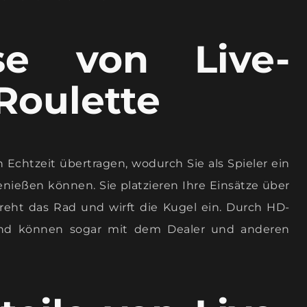
se von Live-
Roulette
n Echtzeit übertragen, wodurch Sie als Spieler ein
nießen können. Sie platzieren Ihre Einsätze über
reht das Rad und wirft die Kugel ein. Durch HD-
und können sogar mit dem Dealer und anderen