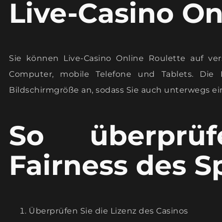
Live-Casino On
Sie können Live-Casino Online Roulette auf ve
Computer, mobile Telefone und Tablets. Die 
Bildschirmgröße an, sodass Sie auch unterwegs ei
So überprü
Fairness des S
Überprüfen Sie die Lizenz des Casinos