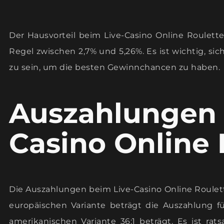
Der Hausvorteil beim Live-Casino Online Roulette v
Regel zwischen 2,7% und 5,26%. Es ist wichtig, 
zu sein, um die besten Gewinnchancen zu haben.
Auszahlunge
Casino Online 
Die Auszahlungen beim Live-Casino Online Roulett
europäischen Variante beträgt die Auszahlung fü
amerikanischen Variante 36:1 beträgt. Es ist ra