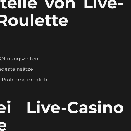
eile von Live-
Roulette
 Öffnungszeiten
ndesteinsätze
e Probleme möglich
ei Live-Casino
e