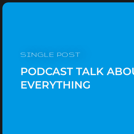
SINGLE POST
PODCAST TALK ABO
EVERYTHING