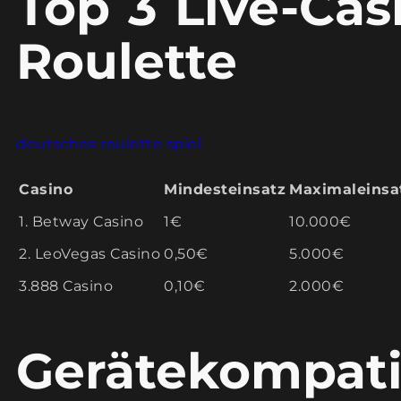
Top 3 Live-Cas
Roulette
deutsches roulette spiel
Casino
Mindesteinsatz
Maximaleinsa
1. Betway Casino
1€
10.000€
2. LeoVegas Casino
0,50€
5.000€
3.888 Casino
0,10€
2.000€
Gerätekompat