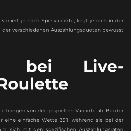
ariiert je nach Spielvariante, liegt jedoch in der
sich der verschiedenen Auszahlungsquoten bewusst
n bei Live-
Roulette
e hängen von der gespielten Variante ab. Bei der
r eine einfache Wette 35:1, während sie bei der
tsam, sich mit den spezifischen Auszahlungsraten