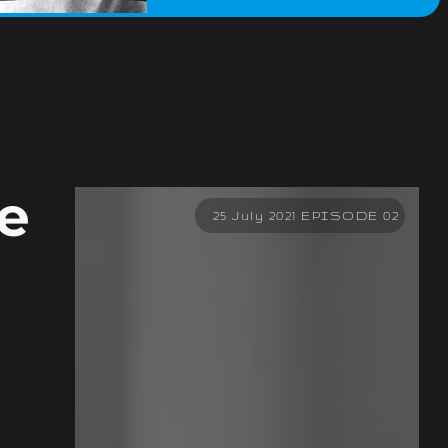
le
25 July 2021 EPISODE 02