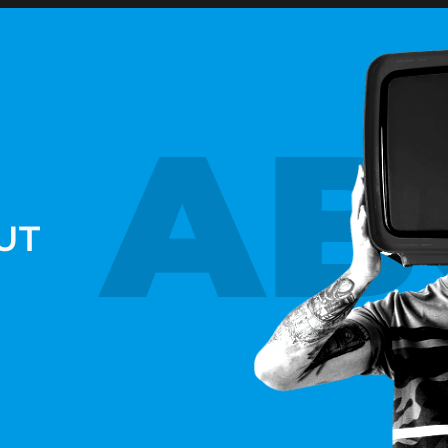
AB
UT