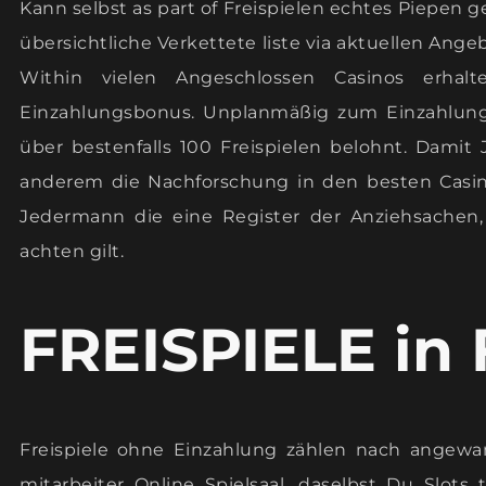
Kann selbst as part of Freispielen echtes Piepen 
übersichtliche Verkettete liste via aktuellen Angeb
Within vielen Angeschlossen Casinos erhalt
Einzahlungsbonus. Unplanmäßig zum Einzahlun
über bestenfalls 100 Freispielen belohnt. Dami
anderem die Nachforschung in den besten Casino
Jedermann die eine Register der Anziehsachen,
achten gilt.
FREISPIELE in 
Freispiele ohne Einzahlung zählen nach angewan
mitarbeiter Online Spielsaal, daselbst Du Slots