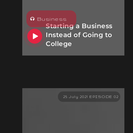
Business
Starting a Business
Instead of Going to
College
25 July 2021 EPISODE 02