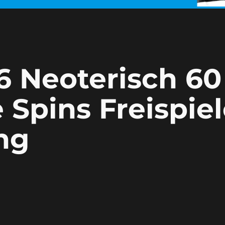
6 Neoterisch 60
 Spins Freispie
ng