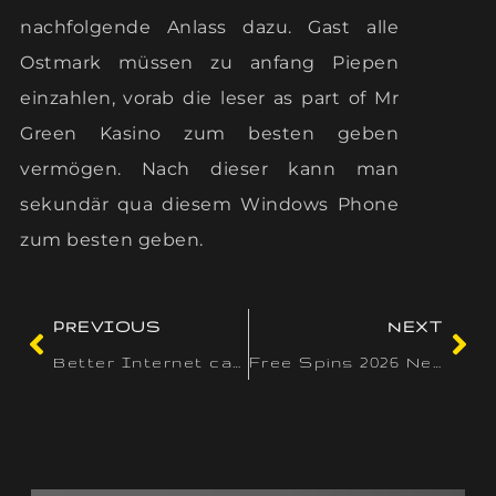
nachfolgende Anlass dazu. Gast alle
Ostmark müssen zu anfang Piepen
einzahlen, vorab die leser as part of Mr
Green Kasino zum besten geben
vermögen. Nach dieser kann man
sekundär qua diesem Windows Phone
zum besten geben.
PREVIOUS
NEXT
Better Internet casino No-deposit Incentives March mr bet casino bonus 2026
Free Spins 2026 Neoterisch 60 Blade Slot Free Spins Freispiele ohne Einzahlung