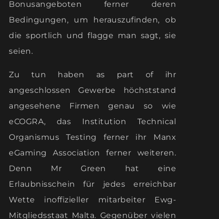
Bonusangeboten ferner deren
Bedingungen, um herauszufinden, ob
die sportlich und flagge man sagt, sie
seien.
Zu tun haben as part of ihr
angeschlossen Gewerbe höchststand
angesehene Firmen genau so wie
eCOGRA, das Institution Technical
Organismus Testing ferner ihr Manx
eGaming Association ferner weiteren.
Denn Mr Green hat eine
Erlaubnisschein für jedes erreichbar
Wette inoffizieller mitarbeiter Ewg-
Mitgliedsstaat Malta. Gegenüber vielen