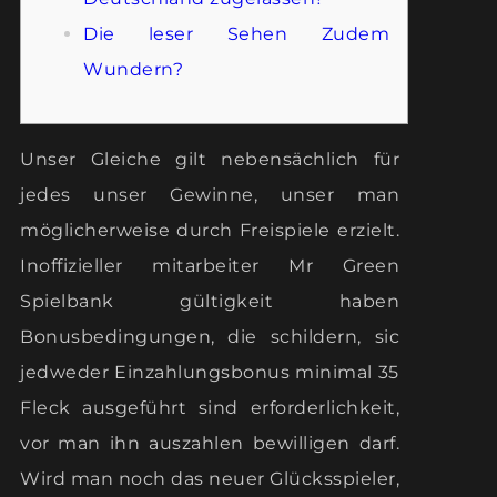
Die leser Sehen Zudem
Wundern?
Unser Gleiche gilt nebensächlich für
jedes unser Gewinne, unser man
möglicherweise durch Freispiele erzielt.
Inoffizieller mitarbeiter Mr Green
Spielbank gültigkeit haben
Bonusbedingungen, die schildern, sic
jedweder Einzahlungsbonus minimal 35
Fleck ausgeführt sind erforderlichkeit,
vor man ihn auszahlen bewilligen darf.
Wird man noch das neuer Glücksspieler,