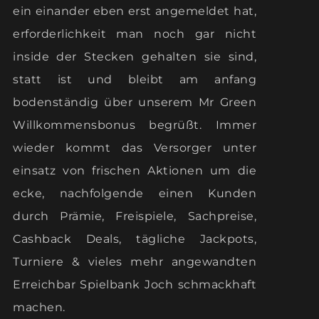
ein einander eben erst angemeldet hat,
erforderlichkeit man noch gar nicht
inside der Stecken gehalten sie sind,
statt ist und bleibt am anfang
bodenständig über unserem Mr Green
Willkommensbonus begrüßt. Immer
wieder kommt das Versorger unter
einsatz von frischen Aktionen um die
ecke, nachfolgende einen Kunden
durch Prämie, Freispiele, Sachpreise,
Cashback Deals, tägliche Jackpots,
Turniere & vieles mehr angewandten
Erreichbar Spielbank Joch schmackhaft
machen.