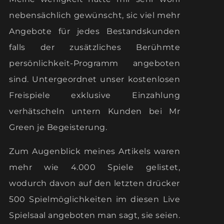
nebensächlich gewünscht, sic viel mehr
Angebote für jedes Bestandskunden
falls der zusätzliches Berühmte
persönlichkeit-Programm angeboten
sind. Untergeordnet unser kostenlosen
Freispiele exklusive Einzahlung
verhätscheln untern Kunden bei Mr
Green je Begeisterung.
Zum Augenblick meines Artikels waren
mehr wie 4.000 Spiele gelistet,
wodurch davon auf den letzten drücker
500 Spielmöglichkeiten im diesen Live
Spielsaal angeboten man sagt, sie seien.