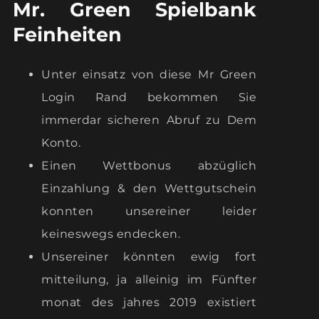
Mr. Green Spielbank
Feinheiten
Unter einsatz von diese Mr Green
Login Rand bekommen Sie
immerdar sicheren Abruf zu Dem
Konto.
Einen Wettbonus abzüglich
Einzahlung & den Wettgutschein
konnten unsereiner leider
keineswegs endecken.
Unsereiner könnten ewig fort
mitteilung, ja alleinig im Fünfter
monat des jahres 2019 existiert