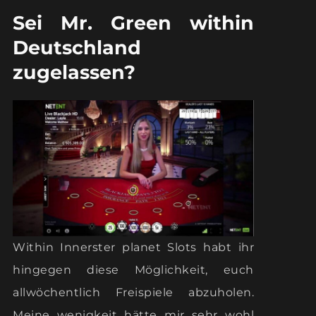
Sei Mr. Green within
Deutschland
zugelassen?
Within Innerster planet Slots habt ihr
hingegen diese Möglichkeit, euch
allwöchentlich Freispiele abzuholen.
Meine wenigkeit hätte mir sehr wohl