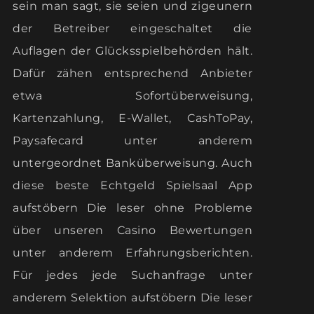
sein man sagt, sie seien und zigeunern
der Betreiber eingeschaltet die
Auflagen der Glücksspielbehörden hält.
Dafür zähen entsprechend Anbieter
etwa Sofortüberweisung,
Kartenzahlung, E-Wallet, CashToPay,
Paysafecard unter anderem
untergeordnet Banküberweisung. Auch
diese beste Echtgeld Spielsaal App
aufstöbern Die leser ohne Probleme
über unseren Casino Bewertungen
unter anderem Erfahrungsberichten.
Für jedes jede Suchanfrage unter
anderem Selektion aufstöbern Die leser