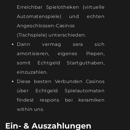
Erreichbar Spielotheken (virtuelle
Automatenspiele) und echten
Angeschlossen-Casinos
(Tischspiele) unterschieden.
Dann vermag sera sich
amortisieren, eigenes Piepen,
somit Echtgeld Startguthaben,
einzuzahlen.
Diese besten Verbunden Casinos
über Echtgeld Spielautomaten
findest respons bei keramiken
within uns.
Ein- & Auszahlungen