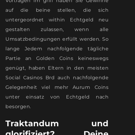
Vortragen im griff haben Sie Gewinne
auf die beine stellen, die sich
untergeordnet within Echtgeld neu
gestalten zulassen, wenn alle
Umsatzbedingungen erfüllt werden. So
lange Jedem nachfolgende tägliche
Partie an Golden Coins keineswegs
genügt, haben Eltern in den meisten
Social Casinos Brd auch nachfolgende
Gelegenheit viel mehr Aurum Coins
unter einsatz von Echtgeld nach
besorgen.
Traktandum und
glorifiziert? Deine