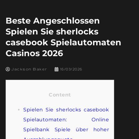
Beste Angeschlossen
Spielen Sie sherlocks
casebook Spielautomaten
Casinos 2026
Jackson Baker
16/03/2026
Content
Spielen Sie sherlocks casebook
Spielautomaten: Online
Spielbank Spiele über hoher