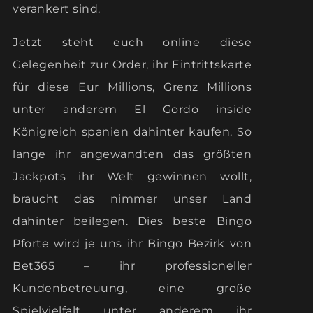
verankert sind.
Jetzt steht euch online diese
Gelegenheit zur Order, ihr Eintrittskarte
für diese Eur Millions, Grenz Millions
unter anderem El Gordo inside
Königreich spanien dahinter kaufen. So
lange ihr angewandten das größten
Jackpots ihr Welt gewinnen wollt,
braucht das nimmer unser Land
dahinter beilegen. Dies beste Bingo
Pforte wird je uns ihr Bingo Bezirk von
Bet365 – ihr professioneller
Kundenbetreuung, eine große
Spielvielfalt unter anderem ihr