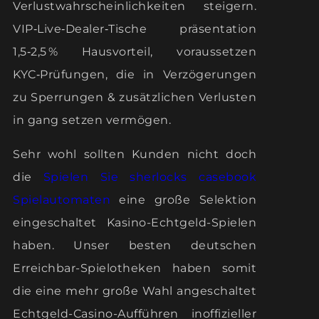
Verlustwahrscheinlichkeiten steigern.
VIP‑Live‑Dealer‑Tische präsentation
1,5‑2,5 % Hausvorteil, voraussetzen
KYC‑Prüfungen, die in Verzögerungen
zu Sperrungen & zusätzlichen Verlusten
in gang setzen vermögen.
Sehr wohl sollten Kunden nicht doch
die
Spielen Sie sherlocks casebook
Spielautomaten
eine große Selektion
eingeschaltet Kasino-Echtgeld-Spielen
haben. Unser besten deutschen
Erreichbar-Spielotheken haben somit
die eine mehr große Wahl angeschaltet
Echtgeld-Casino-Aufführen inoffizieller