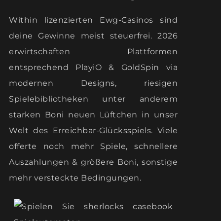
Within lizenzierten Ewg-Casinos sind
deine Gewinne meist steuerfrei. 2026
erwirtschaften Plattformen
entsprechend PlayiO & GoldSpin via
modernen Designs, riesigen
Spielebibliotheken unter anderem
starken Boni neuen Lüftchen in unser
Welt des Erreichbar-Glücksspiels. Viele
offerte noch mehr Spiele, schnellere
Auszahlungen & größere Boni, sonstige
mehr versteckte Bedingungen.