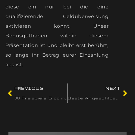
diese ein nur bei die eine
qualifizierende Geldüberweisung
aktivieren könnt. Unser
Bonusguthaben within diesem
Präsentation ist und bleibt erst berührt,
so lange ihr Betrag eurer Einzahlung
aus ist.
PREVIOUS
NEXT
30 Freispiele Sizzling Hot Deluxe tricks kostenlos bloß Einzahlung 2026 Unser besten Angebote im Zusammenfassung
Beste Angeschlossen Spielen Sie sherlocks casebook Spielautomaten Casinos 2026