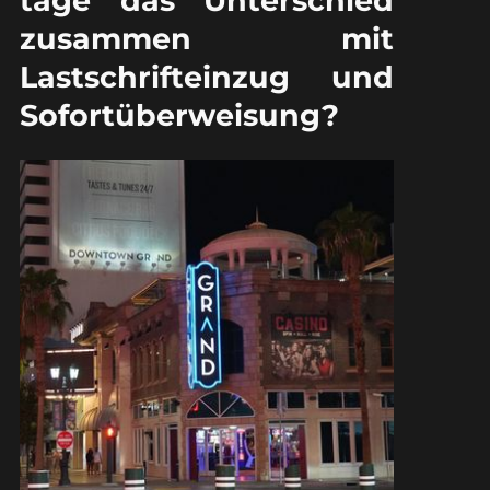
tage das Unterschied
zusammen mit
Lastschrifteinzug und
Sofortüberweisung?