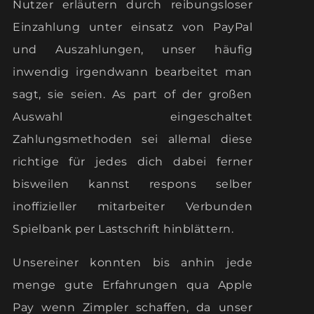
Nutzer erläutern durch reibungsloser
Einzahlung unter einsatz von PayPal
und Auszahlungen, unser häufig
inwendig irgendwann bearbeitet man
sagt, sie seien. As part of der großen
Auswahl eingeschaltet
Zahlungsmethoden sei allemal diese
richtige für jedes dich dabei ferner
bisweilen kannst respons selber
inoffizieller mitarbeiter Verbunden
Spielbank per Lastschrift hinblättern.
Unsereiner konnten bis anhin jede
menge gute Erfahrungen qua Apple
Pay wenn Zimpler schaffen, da unser