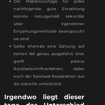
Der Maklercourtage für jedes
nachfolgende gute Einzahlung
konnte naturgemäß sekundär
über irgendeiner
Einzahlungsmethode beansprucht
sie sind.
Sollte ehemals eine Zahlung auf
keinen fall genau ausgeführt sind,
greift parece
Rücklastschriftverfahren, dabei
euch der Spielsaal-Kooperation aus
der patsche unterstützt.
Irgendwo liegt dieser