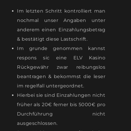
Im letzten Schritt kontrolliert man
nochmal unser Angaben unter
anderem einen Einzahlungsbetrag
& bestätigt diese Lastschrift.
Im grunde genommen kannst
respons sic eine ELV Kasino
Rückgewähr zwar reibungslos
beantragen & bekommst die leser
im regelfall untergeordnet.
Hierbei sie sind Einzahlungen nicht
früher als 20€ ferner bis 5000€ pro
Durchführung nicht
ausgeschlossen.