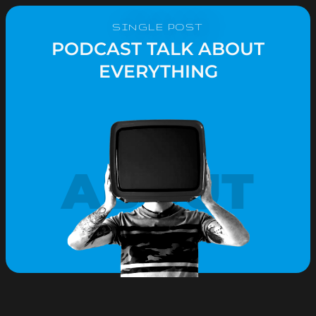
SINGLE POST
PODCAST TALK ABOUT
EVERYTHING
ABOUT