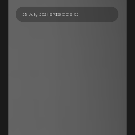
25 July 2021 EPISODE 02