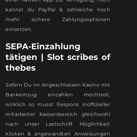
kannst du PayPal & zahlreiche noch
mehr sichere Zahlungsoptionen
einsetzen.
SEPA-Einzahlung
tätigen | Slot scribes of
thebes
Sofern Du im Angeschlossen Kasino mit
Bankeinzug einzahlen möchtest,
wirklich so musst Respons inoffizieller
mitarbeiter Kassenbereich gleichwohl
nach unser Lastschrift Möglichkeit
klicken & angewandten Anweisungen