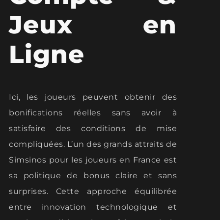
Jeux en
Ligne
Ici, les joueurs peuvent obtenir des
bonifications réelles sans avoir à
satisfaire des conditions de mise
compliquées. L’un des grands attraits de
Simsinos pour les joueurs en France est
sa politique de bonus claire et sans
surprises. Cette approche équilibrée
entre innovation technologique et