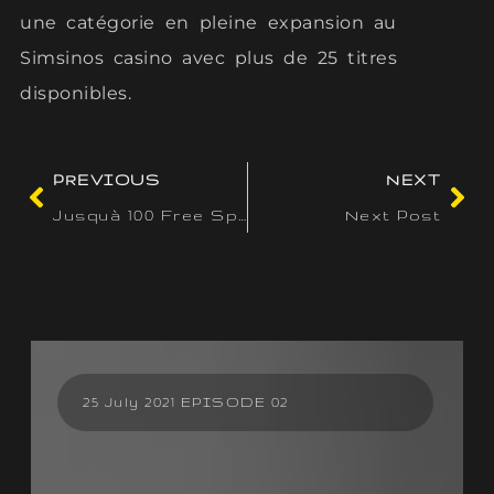
une catégorie en pleine expansion au
Simsinos casino avec plus de 25 titres
disponibles.
PREVIOUS
NEXT
Jusquà 100 Free Spins Avis 2026
Next Post
25 July 2021 EPISODE 02