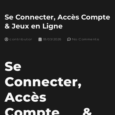
Se Connecter, Accès Compte
& Jeux en Ligne
contributor
18/03/2026
No Comments
Se
Connecter,
Accès
Compte &