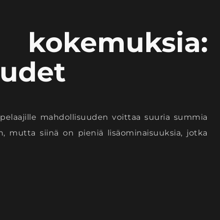
 kokemuksia:
uudet
a pelaajille mahdollisuuden voittaa suuria summia
n, mutta siinä on pieniä lisäominaisuuksia, jotka