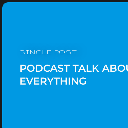
SINGLE POST
PODCAST TALK ABO
EVERYTHING