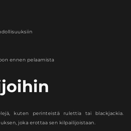
hdollisuuksiin
koon ennen pelaamista
ijoihin
ejä, kuten perinteistä rulettia tai blackjackia.
ksen, joka erottaa sen kilpailijoistaan.