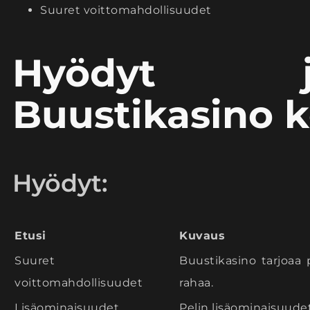
Suuret voittomahdollisuudet
Hyödyt j
Buustikasino 
Hyödyt:
Etusi
Kuvaus
Suuret
Buustikasino tarjoaa 
voittomahdollisuudet
rahaa.
Lisäominaisuudet
Pelin lisäominaisuudet