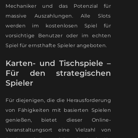
Mechaniker und das Potenzial für
massive Auszahlungen. Alle Slots
werden im kostenlosen Spiel für
vorsichtige Benutzer oder im echten
Spiel für ernsthafte Spieler angeboten.
Karten- und Tischspiele –
Für den strategischen
Spieler
Für diejenigen, die die Herausforderung
von Fähigkeiten mit basierten Spielen
genießen, bietet dieser Online-
Veranstaltungsort eine Vielzahl von