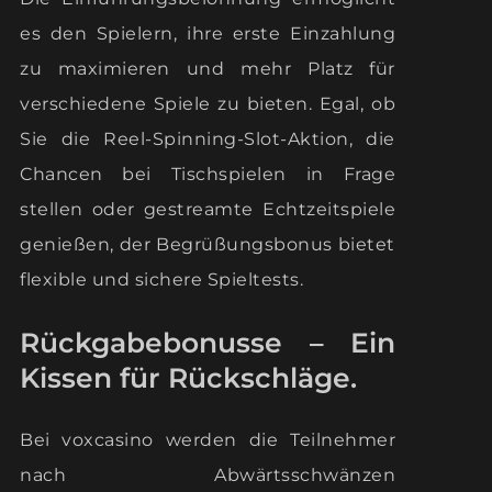
es den Spielern, ihre erste Einzahlung
zu maximieren und mehr Platz für
verschiedene Spiele zu bieten. Egal, ob
Sie die Reel-Spinning-Slot-Aktion, die
Chancen bei Tischspielen in Frage
stellen oder gestreamte Echtzeitspiele
genießen, der Begrüßungsbonus bietet
flexible und sichere Spieltests.
Rückgabebonusse – Ein
Kissen für Rückschläge.
Bei voxcasino werden die Teilnehmer
nach Abwärtsschwänzen