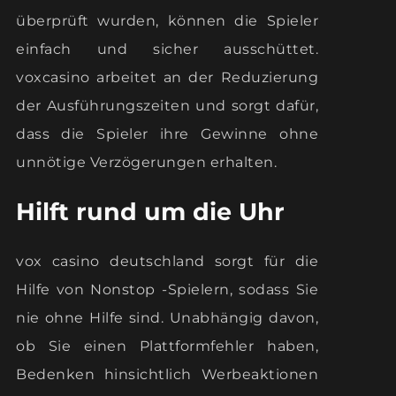
überprüft wurden, können die Spieler
einfach und sicher ausschüttet.
voxcasino arbeitet an der Reduzierung
der Ausführungszeiten und sorgt dafür,
dass die Spieler ihre Gewinne ohne
unnötige Verzögerungen erhalten.
Hilft rund um die Uhr
vox casino deutschland sorgt für die
Hilfe von Nonstop -Spielern, sodass Sie
nie ohne Hilfe sind. Unabhängig davon,
ob Sie einen Plattformfehler haben,
Bedenken hinsichtlich Werbeaktionen