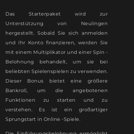
Das Starterpaket wird zur
Unterstützung von Neulingen
hergestellt. Sobald Sie sich anmelden
und Ihr Konto finanzieren, werden Sie
mit einem Multiplikator und einer Spin -
Belohnung behandelt, um sie bei
beliebten Spielenspielen zu verwenden.
Dieser Bonus bietet eine größere
Bankroll, um die angebotenen
Funktionen zu starten und zu
verstehen. Es ist ein großartiger
Sprungstart in Online -Spiele.
Die Einführungsbelohnung ermöglicht