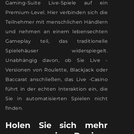
Gaming-Suite Live-Spiele auf ein
Premium-Level. Hier verbinden sich die
Teilnehmer mit menschlichen Händlern
und nehmen an einem lebensechten
Gameplay teil, das traditionelle
Spielehäuser widerspiegelt.
Unabhängig davon, ob Sie Live -
Versionen von Roulette, Blackjack oder
Baccarat anschließen, das Live -Casino
führt in der echten Interaktion ein, die
Sie in automatisierten Spielen nicht
finden.
Holen Sie sich mehr