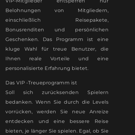
VIP-Mitglieder entsperren nur
Belohnungen von Mitgliedern,
einschließlich Reisepakete,
Bonusrenditen und persönlichen
Geschenken. Das Programm ist eine
kluge Wahl für treue Benutzer, die
Ihnen reale Vorteile und eine
personalisierte Erfahrung bietet.
Das VIP -Treueprogramm ist
Soll sich zurücksenden Spielern
bedanken. Wenn Sie durch die Levels
vorrücken, werden Sie neue Anreize
entdecken und eine bessere Reise
bieten, je länger Sie spielen. Egal, ob Sie