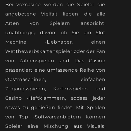
Bei voxcasino werden die Spieler die
angebotene Vielfalt lieben, die alle
Arten von Spielern anspricht,
unabhängig davon, ob Sie ein Slot
Machine -Liebhaber, einen
Wettbewerbskartenspieler oder der Fan
von Zahlenspielen sind. Das Casino
präsentiert eine umfassende Reihe von
Obstmaschinen, einfachen
Zugangsspielen, Kartenspielen und
Casino -Heftklammern, sodass jeder
etwas zu genießen findet. Mit Spielen
von Top -Softwareanbietern können
Spieler eine Mischung aus Visuals,