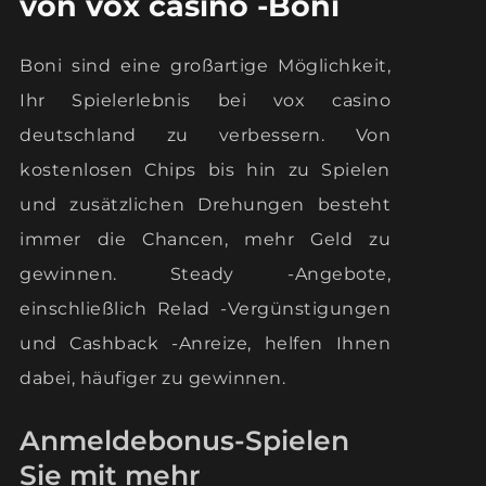
von vox casino -Boni
Boni sind eine großartige Möglichkeit,
Ihr Spielerlebnis bei vox casino
deutschland zu verbessern. Von
kostenlosen Chips bis hin zu Spielen
und zusätzlichen Drehungen besteht
immer die Chancen, mehr Geld zu
gewinnen. Steady -Angebote,
einschließlich Relad -Vergünstigungen
und Cashback -Anreize, helfen Ihnen
dabei, häufiger zu gewinnen.
Anmeldebonus-Spielen
Sie mit mehr