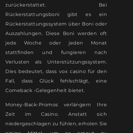
zurückerstattet. Bei
Rückerstattungsboni gibt es ein
Rückerstattungssystem über Boni oder
Auszahlungen. Diese Boni werden oft
jede Woche oder jeden Monat
stattfinden und fungieren nach
Verlusten als Unterstützungssystem.
Dies bedeutet, dass vox casino für den
Fall, dass Glück fehlschlägt, eine
Comeback -Gelegenheit bietet.
Money-Back-Promos verlängern Ihre
Zeit im Casino. Anstatt sich
niedergeschlagen zu fühlen, erholen Sie