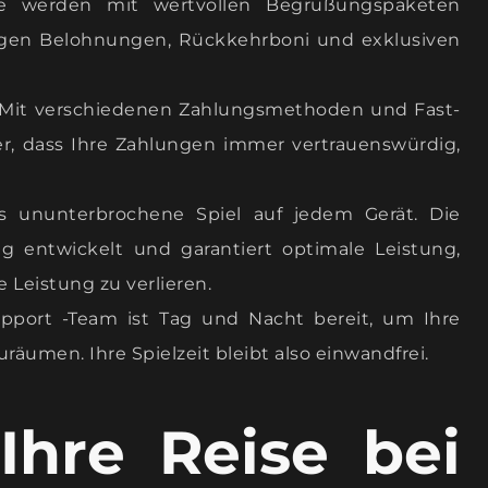
ge werden mit wertvollen Begrüßungspaketen
digen Belohnungen, Rückkehrboni und exklusiven
 Mit verschiedenen Zahlungsmethoden und Fast-
her, dass Ihre Zahlungen immer vertrauenswürdig,
as ununterbrochene Spiel auf jedem Gerät. Die
ig entwickelt und garantiert optimale Leistung,
 Leistung zu verlieren.
upport -Team ist Tag und Nacht bereit, um Ihre
umen. Ihre Spielzeit bleibt also einwandfrei.
Ihre Reise bei