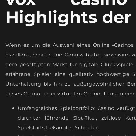
Highlights der
Wenn es um die Auswahl eines Online -Casinos g
Exzellenz, Schutz und Genuss bietet. voxcasino z
dem gesättigten Markt für digitale Glücksspiele 
erfahrene Spieler eine qualitativ hochwertige
Unterhaltung bis hin zu außergewöhnlicher Benut
dieses Casino unter virtuellen Casino -Fans zu ei
Umfangreiches Spielportfolio: Casino verfü
darunter führende Slot-Titel, zeitlose Kar
Spielstarts bekannter Schöpfer.