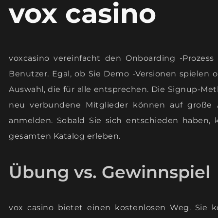
vox casino
voxcasino vereinfacht den Onboarding -Prozess 
Benutzer. Egal, ob Sie Demo -Versionen spielen 
Auswahl, die für alle entsprechen. Die Signup-Me
neu verbundene Mitglieder können auf große 
anmelden. Sobald Sie sich entschieden haben, 
gesamten Katalog erleben.
Übung vs. Gewinnspiel
vox casino bietet einen kostenlosen Weg. Sie k