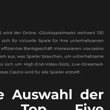
5 wird der Online -Glücksspielmarkt weltweit 150
 sich für virtuelle Spiele für ihre unterhaltsamen
effizientes Bankgeschäft interessieren. voxcasino
allem aus, was Spieler brauchen, um unterhaltsame
es sich um High-End-Video-Slots, Live-Streamed-
s Casino wird für alle Spieler erstellt.
e Auswahl der
o Top Five