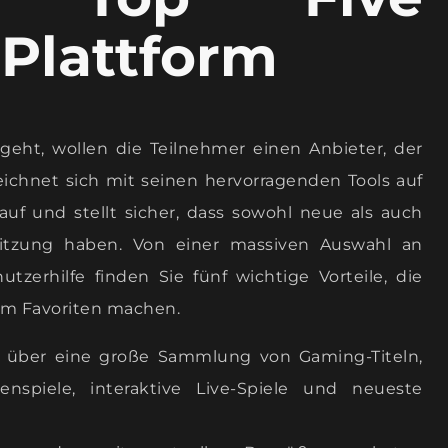
 Plattform
eht, wollen die Teilnehmer einen Anbieter, der
eichnet sich mit seinen hervorragenden Tools auf
auf und stellt sicher, dass sowohl neue als auch
 Sitzung haben. Von einer massiven Auswahl an
zerhilfe finden Sie fünf wichtige Vorteile, die
nem Favoriten machen.
gt über eine große Sammlung von Gaming-Titeln,
tenspiele, interaktive Live-Spiele und neueste