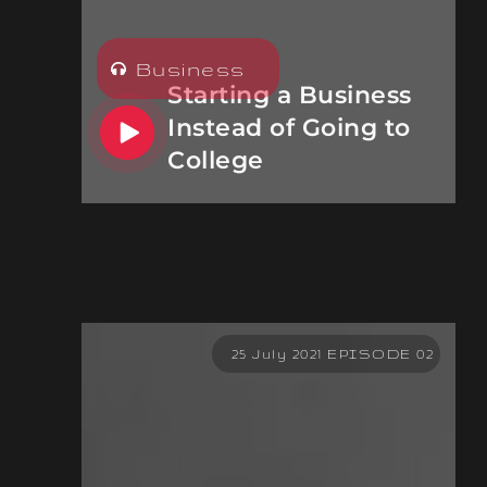
Business
Starting a Business
Instead of Going to
College
25 July 2021 EPISODE 02