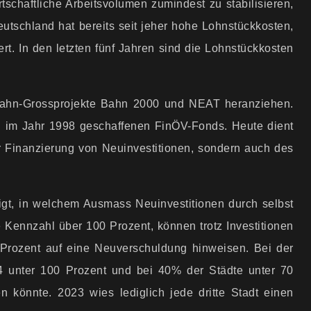
chaftliche Arbeits­volumen zumindest zu stabilisieren,
utschland hat bereits seit jeher hohe Lohnstück­kosten,
rt. In den letzten fünf Jahren sind die Lohnstück­kosten
nbahn-Grossprojekte Bahn 2000 und NEAT heranziehen.
en im Jahr 1998 geschaffenen FinÖV-Fonds. Heute dient
ur Finanzierung von Neuinvestitionen, sondern auch des
eigt, in welchem Ausmass Neuinvestitionen durch selbst
ie Kennzahl über 100 Prozent, können trotz Investitionen
Prozent auf eine Neuverschuldung hinweisen. Bei der
24 unter 100 Prozent und bei 40% der Städte unter 70
 könnte. 2023 wies lediglich jede dritte Stadt einen