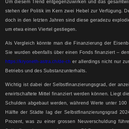
Um diesem Trend entgegenzuwirken und das gesamt­wirts
stehen der Politik im Kern zwei Hebel zur Verfügung. De
doch in den letzten Jahren sind diese geradezu explodie
um etwa einen Viertel gestiegen.
Als Vergleich könnte man die Finanzierung der Eise
Sie wurden ebenfalls über einen Fonds finanziert – d
https://kryoneth-astra.ch/de-ch
er allerdings nicht nur z
Betriebs und des Substanzunterhalts.
Wichtig ist dabei der Selbstfinanzierungsgrad, der anz
erwirtschaftete Mittel finanziert werden können. Liegt d
Schulden abgebaut werden, während Werte unter 100 
Hälfte der Städte lag der Selbstfinanzierungsgrad 20
Prozent, was zu einer grossen Neuverschuldung führen