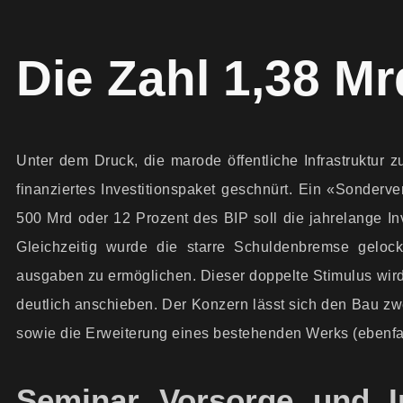
Die Zahl 1,38 Mrd
Unter dem Druck, die marode öffentliche Infrastruktur 
finanziertes Investitions­paket geschnürt. Ein «Sonder­v
500 Mrd oder 12 Prozent des BIP soll die jahrelange In
Gleichzeitig wurde die starre Schulden­bremse geloc
ausgaben zu ermöglichen. Dieser doppelte Stimulus wi
deutlich anschieben. Der Konzern lässt sich den Bau zw
sowie die Erweiterung eines bestehenden Werks (ebenfall
Seminar Vorsorge und I