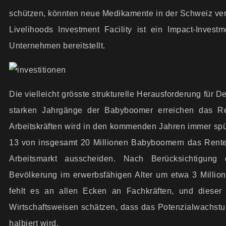
schützen, könnten neue Medikamente in der Schweiz verz
Livelihoods Investment Facility ist ein Impact-Invest
Unternehmen bereitstellt.
Die vielleicht grösste strukturelle Heraus­forderung für
starken Jahrgänge der Baby­boomer erreichen das Re
Arbeits­kräften wird in den kommenden Jahren immer spü
13 von insgesamt 20 Millionen Baby­boomern das Rentene
Arbeitsmarkt ausscheiden. Nach Berück­sichtigun
Bevölkerung im erwerbs­fähigen Alter um etwa 3 Milli
fehlt es an allen Ecken an Fachkräften, und dieser
Wirtschaftsweisen schätzen, dass das Potenzial­wachst
halbiert wird.