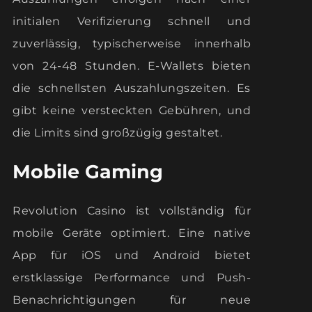
initialen Verifizierung schnell und
zuverlässig, typischerweise innerhalb
von 24-48 Stunden. E-Wallets bieten
die schnellsten Auszahlungszeiten. Es
gibt keine versteckten Gebühren, und
die Limits sind großzügig gestaltet.
Mobile Gaming
Revolution Casino ist vollständig für
mobile Geräte optimiert. Eine native
App für iOS und Android bietet
erstklassige Performance und Push-
Benachrichtigungen für neue