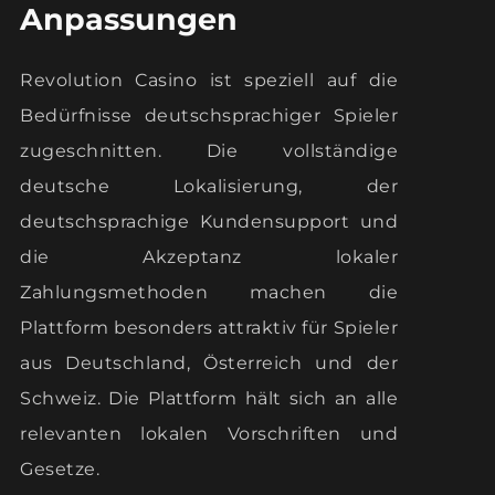
Anpassungen
Revolution Casino ist speziell auf die
Bedürfnisse deutschsprachiger Spieler
zugeschnitten. Die vollständige
deutsche Lokalisierung, der
deutschsprachige Kundensupport und
die Akzeptanz lokaler
Zahlungsmethoden machen die
Plattform besonders attraktiv für Spieler
aus Deutschland, Österreich und der
Schweiz. Die Plattform hält sich an alle
relevanten lokalen Vorschriften und
Gesetze.