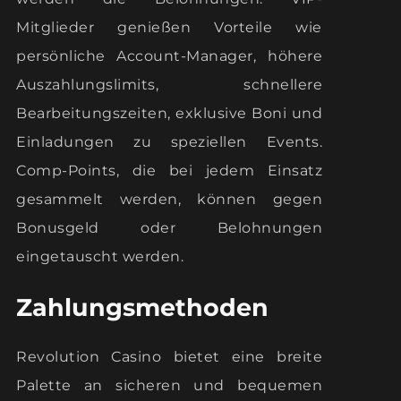
Mitglieder genießen Vorteile wie
persönliche Account-Manager, höhere
Auszahlungslimits, schnellere
Bearbeitungszeiten, exklusive Boni und
Einladungen zu speziellen Events.
Comp-Points, die bei jedem Einsatz
gesammelt werden, können gegen
Bonusgeld oder Belohnungen
eingetauscht werden.
Zahlungsmethoden
Revolution Casino bietet eine breite
Palette an sicheren und bequemen