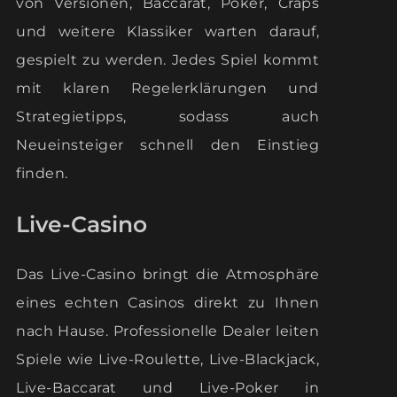
von Versionen, Baccarat, Poker, Craps
und weitere Klassiker warten darauf,
gespielt zu werden. Jedes Spiel kommt
mit klaren Regelerklärungen und
Strategietipps, sodass auch
Neueinsteiger schnell den Einstieg
finden.
Live-Casino
Das Live-Casino bringt die Atmosphäre
eines echten Casinos direkt zu Ihnen
nach Hause. Professionelle Dealer leiten
Spiele wie Live-Roulette, Live-Blackjack,
Live-Baccarat und Live-Poker in