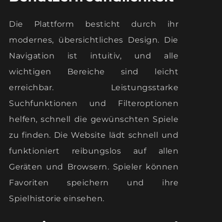
Die Plattform besticht durch ihr
modernes, übersichtliches Design. Die
Navigation ist intuitiv, und alle
wichtigen Bereiche sind leicht
erreichbar. Leistungsstarke
Suchfunktionen und Filteroptionen
helfen, schnell die gewünschten Spiele
zu finden. Die Website lädt schnell und
funktioniert reibungslos auf allen
Geräten und Browsern. Spieler können
Favoriten speichern und ihre
Spielhistorie einsehen.