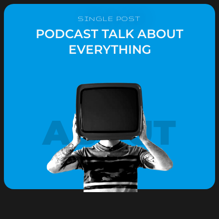
SINGLE POST
PODCAST TALK ABOUT
EVERYTHING
ABOUT