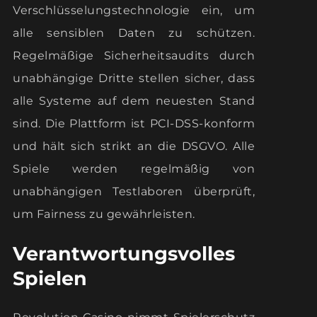
Verschlüsselungstechnologie ein, um
alle sensiblen Daten zu schützen.
Regelmäßige Sicherheitsaudits durch
unabhängige Dritte stellen sicher, dass
alle Systeme auf dem neuesten Stand
sind. Die Plattform ist PCI-DSS-konform
und hält sich strikt an die DSGVO. Alle
Spiele werden regelmäßig von
unabhängigen Testlaboren überprüft,
um Fairness zu gewährleisten.
Verantwortungsvolles
Spielen