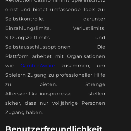
Revolution Casino nimmt Spielerschutz
ernst und bietet umfassende Tools zur
Selbstkontrolle, darunter
Einzahlungslimits, Verlustlimits,
Sitzungszeitlimits und
Selbstausschlussoptionen. Die
Plattform arbeitet mit Organisationen
wie
GambleAware
zusammen, um
Spielern Zugang zu professioneller Hilfe
zu bieten. Strenge
Altersverifikationsprozesse stellen
sicher, dass nur volljährige Personen
Zugang haben.
Benutzerfreundlichkeit