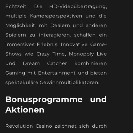
Echtzeit. Die HD-Videoübertragung,
multiple Kameraperspektiven und die
Möglichkeit, mit Dealern und anderen
Spielern zu interagieren, schaffen ein
immersives Erlebnis. Innovative Game-
Shows wie Crazy Time, Monopoly Live
und Dream Catcher kombinieren
Gaming mit Entertainment und bieten
spektakuläre Gewinnmultiplikatoren.
Bonusprogramme und
Aktionen
Revolution Casino zeichnet sich durch