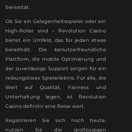
Seriosität.
Ob Sie ein Gelegenheitsspieler oder ein
High-Roller sind – Revolution Casino
bietet ein Umfeld, das für jeden etwas
bereithält. Die benutzerfreundliche
Plattform, die mobile Optimierung und
der zuverlässige Support sorgen für ein
reibungsloses Spielerlebnis. Für alle, die
Wert auf Qualität, Fairness und
Unterhaltung legen, ist Revolution
Casino definitiv eine Reise wert.
Registrieren Sie sich noch heute,
nutzen Sie die großzügigen