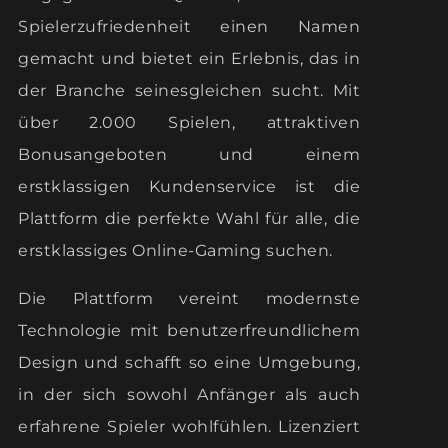
Spielerzufriedenheit einen Namen
gemacht und bietet ein Erlebnis, das in
der Branche seinesgleichen sucht. Mit
über 2.000 Spielen, attraktiven
Bonusangeboten und einem
erstklassigen Kundenservice ist die
Plattform die perfekte Wahl für alle, die
erstklassiges Online-Gaming suchen.
Die Plattform vereint modernste
Technologie mit benutzerfreundlichem
Design und schafft so eine Umgebung,
in der sich sowohl Anfänger als auch
erfahrene Spieler wohlfühlen. Lizenziert