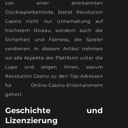
von einer anerkannten
Glücksspielbehörde, bietet Revolution
Casino nicht nur Unterhaltung auf
höchstem Niveau, sondern auch die
Sicherheit und Fairness, die Spieler
verdienen. In diesem Artikel nehmen
wir alle Aspekte der Plattform unter die
Lupe und zeigen Ihnen, warum
Revolution Casino zu den Top-Adressen
für Online-Casino-Entertainment
gehört.
Geschichte und
Lizenzierung