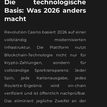
Die technologische
Basis: Was 2026 anders
macht
Revolution Casino basiert 2026 auf einer
vollständig modernisierten
Infrastruktur. Die Plattform nutzt
Blockchain-Technologie nicht nur für
Krypto-Zahlungen, sondern für
vollständige Spieltransparenz. Jeder
Spin, jede Kartenausgabe, jedes
Roulette-Ergebnis wird on-chain
verifiziert und ist öffentlich nachprüfbar.
Das eliminiert jegliche Zweifel an der