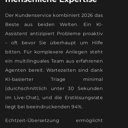
Der Kundenservice kombiniert 2026 das
Beste aus beiden Welten. Ein KI-
Assistent antizipiert Probleme proaktiv
– oft bevor Sie überhaupt um Hilfe
bitten. Für komplexere Anliegen steht
ein multilinguales Team aus erfahrenen
Agenten bereit. Wartezeiten sind dank
KI-basierter Triage minimal
(durchschnittlich unter 30 Sekunden
im Live-Chat), und die Erstlösungsrate
liegt bei beeindruckenden 94%.
Echtzeit-Übersetzung ermöglicht