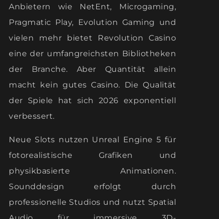
Anbietern wie NetEnt, Microgaming,
Pragmatic Play, Evolution Gaming und
vielen mehr bietet Revolution Casino
eine der umfangreichsten Bibliotheken
der Branche. Aber Quantität allein
macht kein gutes Casino. Die Qualität
der Spiele hat sich 2026 exponentiell
verbessert.
Neue Slots nutzen Unreal Engine 5 für
fotorealistische Grafiken und
physikbasierte Animationen.
Sounddesign erfolgt durch
professionelle Studios und nutzt Spatial
Audio für immersive 3D-