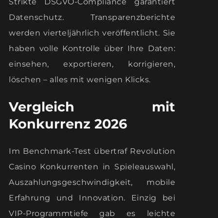
Strikte DSGVO-Compliance garantiert
Datenschutz. Transparenzberichte
werden vierteljährlich veröffentlicht. Sie
haben volle Kontrolle über Ihre Daten:
einsehen, exportieren, korrigieren,
löschen – alles mit wenigen Klicks.
Vergleich mit
Konkurrenz 2026
Im Benchmark-Test übertraf Revolution
Casino Konkurrenten in Spieleauswahl,
Auszahlungsgeschwindigkeit, mobile
Erfahrung und Innovation. Einzig bei
VIP-Programmtiefe gab es leichte