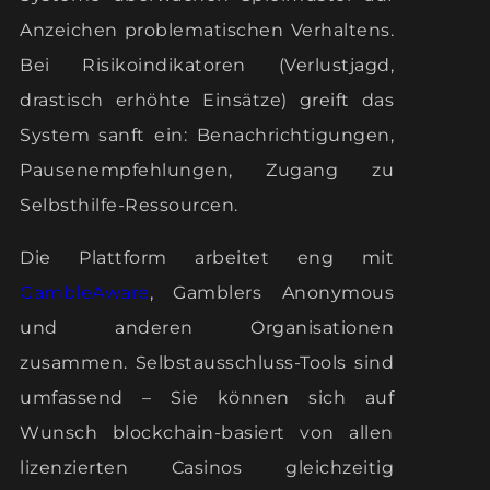
Anzeichen problematischen Verhaltens.
Bei Risikoindikatoren (Verlustjagd,
drastisch erhöhte Einsätze) greift das
System sanft ein: Benachrichtigungen,
Pausenempfehlungen, Zugang zu
Selbsthilfe-Ressourcen.
Die Plattform arbeitet eng mit
GambleAware
, Gamblers Anonymous
und anderen Organisationen
zusammen. Selbstausschluss-Tools sind
umfassend – Sie können sich auf
Wunsch blockchain-basiert von allen
lizenzierten Casinos gleichzeitig