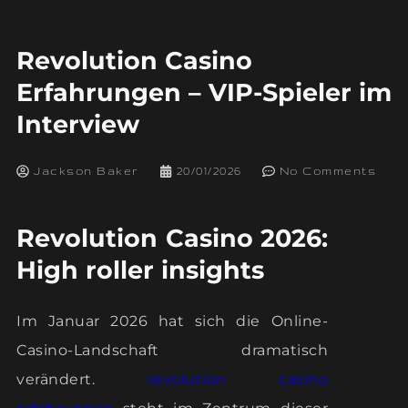
Revolution Casino
Erfahrungen – VIP-Spieler im
Interview
Jackson Baker
20/01/2026
No Comments
Revolution Casino 2026:
High roller insights
Im Januar 2026 hat sich die Online-
Casino-Landschaft dramatisch
verändert.
revolution casino