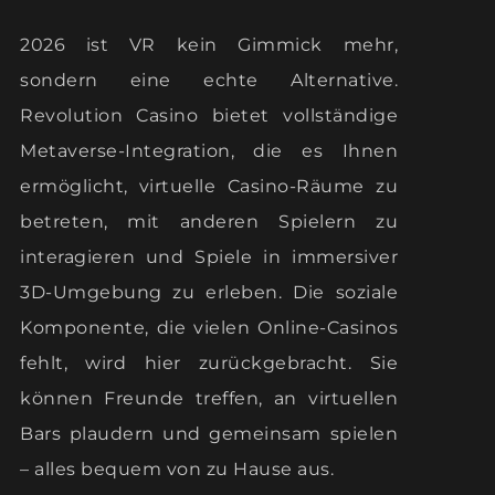
2026 ist VR kein Gimmick mehr,
sondern eine echte Alternative.
Revolution Casino bietet vollständige
Metaverse-Integration, die es Ihnen
ermöglicht, virtuelle Casino-Räume zu
betreten, mit anderen Spielern zu
interagieren und Spiele in immersiver
3D-Umgebung zu erleben. Die soziale
Komponente, die vielen Online-Casinos
fehlt, wird hier zurückgebracht. Sie
können Freunde treffen, an virtuellen
Bars plaudern und gemeinsam spielen
– alles bequem von zu Hause aus.