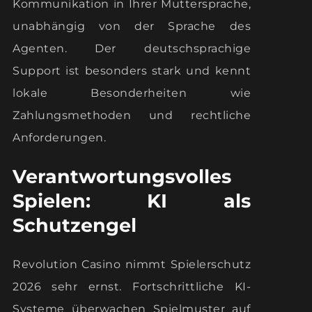
Kommunikation in Ihrer Muttersprache,
unabhängig von der Sprache des
Agenten. Der deutschsprachige
Support ist besonders stark und kennt
lokale Besonderheiten wie
Zahlungsmethoden und rechtliche
Anforderungen.
Verantwortungsvolles
Spielen: KI als
Schutzengel
Revolution Casino nimmt Spielerschutz
2026 sehr ernst. Fortschrittliche KI-
Systeme überwachen Spielmuster auf