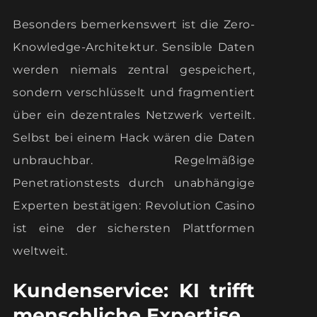
Besonders bemerkenswert ist die Zero-
Knowledge-Architektur. Sensible Daten
werden niemals zentral gespeichert,
sondern verschlüsselt und fragmentiert
über ein dezentrales Netzwerk verteilt.
Selbst bei einem Hack wären die Daten
unbrauchbar. Regelmäßige
Penetrationstests durch unabhängige
Experten bestätigen: Revolution Casino
ist eine der sichersten Plattformen
weltweit.
Kundenservice: KI trifft
menschliche Expertise