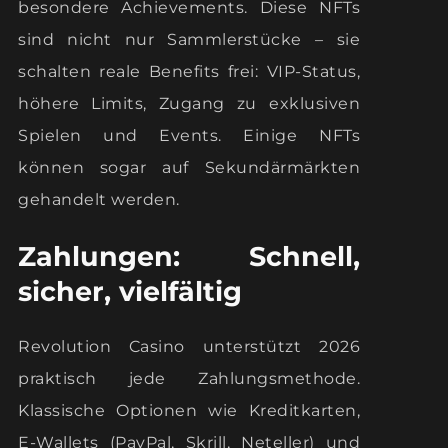
besondere Achievements. Diese NFTs
sind nicht nur Sammlerstücke – sie
schalten reale Benefits frei: VIP-Status,
höhere Limits, Zugang zu exklusiven
Spielen und Events. Einige NFTs
können sogar auf Sekundärmärkten
gehandelt werden.
Zahlungen: Schnell,
sicher, vielfältig
Revolution Casino unterstützt 2026
praktisch jede Zahlungsmethode.
Klassische Optionen wie Kreditkarten,
E-Wallets (PayPal, Skrill, Neteller) und