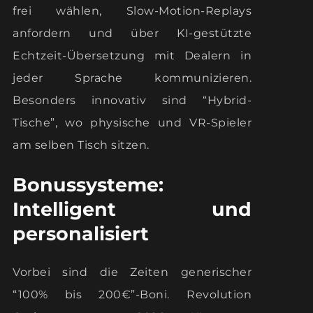
frei wählen, Slow-Motion-Replays
anfordern und über KI-gestützte
Echtzeit-Übersetzung mit Dealern in
jeder Sprache kommunizieren.
Besonders innovativ sind “Hybrid-
Tische”, wo physische und VR-Spieler
am selben Tisch sitzen.
Bonussysteme:
Intelligent und
personalisiert
Vorbei sind die Zeiten generischer
“100% bis 200€”-Boni. Revolution