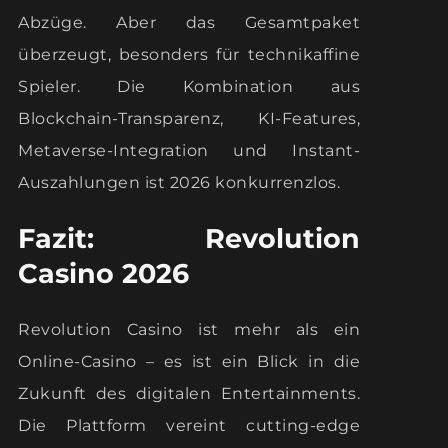
Abzüge. Aber das Gesamtpaket
überzeugt, besonders für technikaffine
Spieler. Die Kombination aus
Blockchain-Transparenz, KI-Features,
Metaverse-Integration und Instant-
Auszahlungen ist 2026 konkurrenzlos.
Fazit: Revolution
Casino 2026
Revolution Casino ist mehr als ein
Online-Casino – es ist ein Blick in die
Zukunft des digitalen Entertainments.
Die Plattform vereint cutting-edge